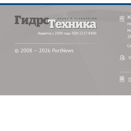
Ж
п
м
Издается с 2008 года. ISSN 2227-8400
2
С
© 2008 — 2026 PortNews
У
П