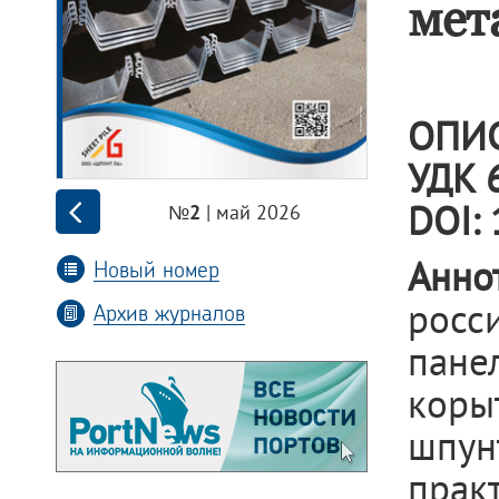
мет
ОПИ
УДК 6
DOI:
| май 2026
№2
Анн
Новый номер
росс
Архив журналов
пане
коры
шпун
прак