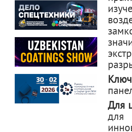
изуч
возд
замк
знач
экс
разр
Ключ
пане
Для 
для 
инно