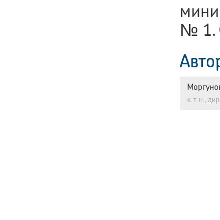
мини
№ 1. 
Авто
Моргуно
к. т. н.,