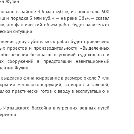
ин Жулин.
овано в районе 3,6 млн куб. м, из них около 600
тыш и порядка 3 млн куб.м — на реке Обь», — сказал
в, что фактический объем работ будет зависеть от
ской ситуации.
лнения дноуглубительных работ будет привлечено
ых проектов и производительности. «Выделенных
 обеспечения безопасных условий судоходства и
ких сооружений в предстоящий навигационный
тантин Жулин.
 выделено финансирование в размере около 7 млн
рытия металлоконструкций, затворов и галерей,
шлюз практически готов к вводу в эксплуатацию и
ь-Иртышского бассейна внутренних водных путей
ереката.