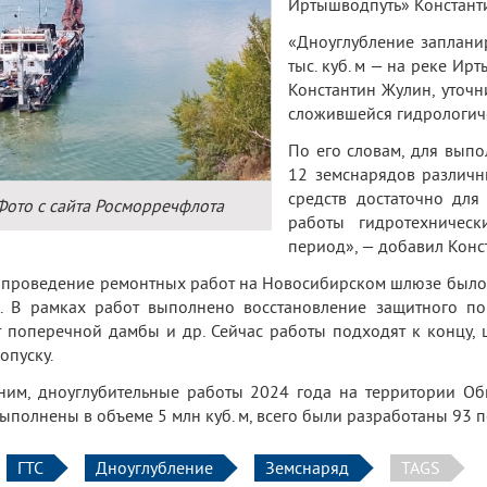
Иртышводпуть» Констант
«Дноуглубление запланир
тыс. куб. м — на реке Ир
Константин Жулин, уточни
сложившейся гидрологиче
По его словам, для выпо
12 земснарядов различн
средств достаточно для
Фото с сайта Росморречфлота
работы гидротехничес
период», — добавил Конс
а проведение ремонтных работ на Новосибирском шлюзе было
. В рамках работ выполнено восстановление защитного пок
 поперечной дамбы и др. Сейчас работы подходят к концу, 
опуску.
им, дноуглубительные работы 2024 года на территории Об
ыполнены в объеме 5 млн куб. м, всего были разработаны 93 п
ГТС
Дноуглубление
Земснаряд
TAGS