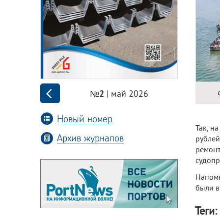
| май 2026
№2
Новый номер
Так, н
Архив журналов
рублей
ремонт
судопр
Напомн
были в
Теги: