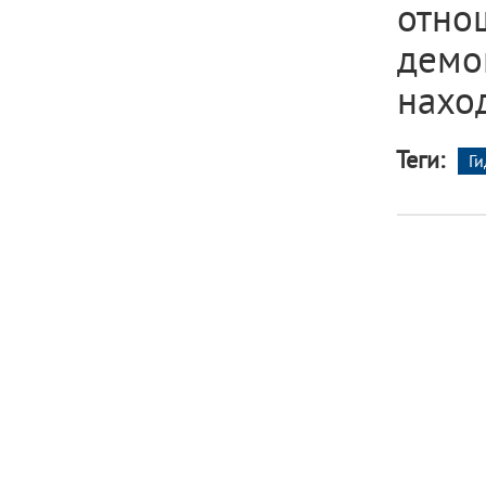
отно
демо
нахо
Теги:
Г