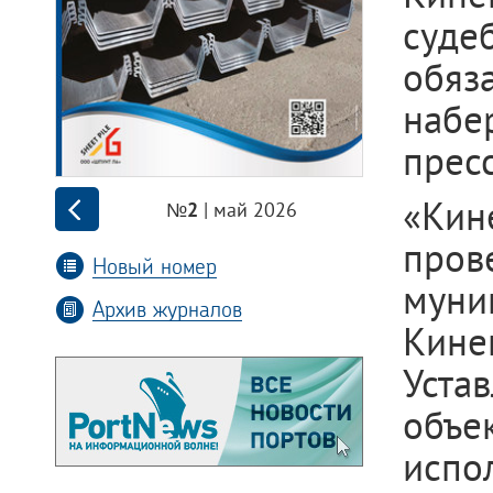
суд
обяз
набе
прес
«Ки
| май 2026
№2
пров
Новый номер
мун
Архив журналов
Кине
Уста
объе
испо