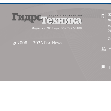
Ж
п
м
Издается с 2008 года. ISSN 2227-8400
2
С
© 2008 — 2026 PortNews
У
П