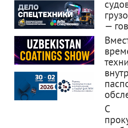
судо
груз
— го
Вмес
врем
техн
внут
пас
обсле
С у
прок