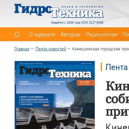
Издается с 2008 года. ISSN 2227-8400
О журнале
Авторам
Рецензентам
По
Главная
Лента новостей
Кинешемская городская прок
Лента
Кин
соб
при
Кине