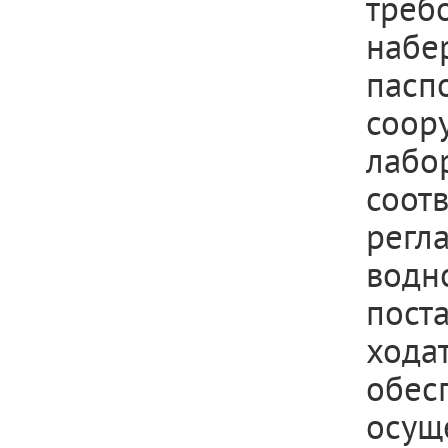
треб
набе
пас
соо
лабо
соот
регл
водн
пос
ход
обе
осущ