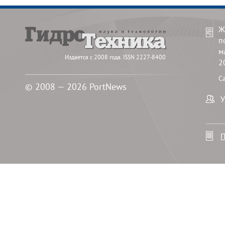
Ж
п
м
Издается с 2008 года. ISSN 2227-8400
2
С
© 2008 — 2026 PortNews
У
П