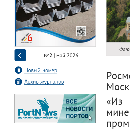
Фото
| май 2026
№2
Новый номер
Росм
Архив журналов
Моск
«Из
мине
про