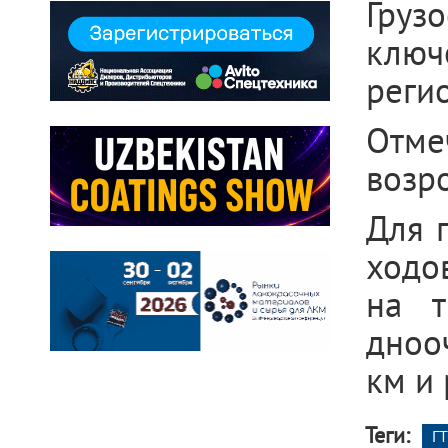
Груз
ключ
регио
Отме
возро
Для 
ходо
на т
дноо
км и
Теги:
ГТ