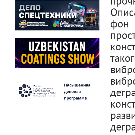
проч
Опис
фон 
прос
конс
тако
вибр
виб
дегр
конс
разв
дегр