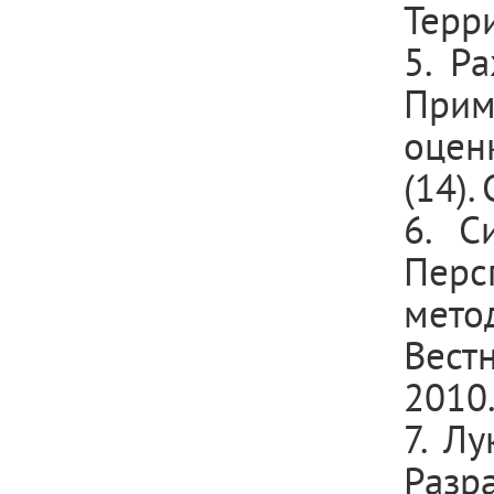
Терри
5. Р
Прим
оцен
(14).
6. С
Перс
мето
Вест
2010.
7. Лу
Разр