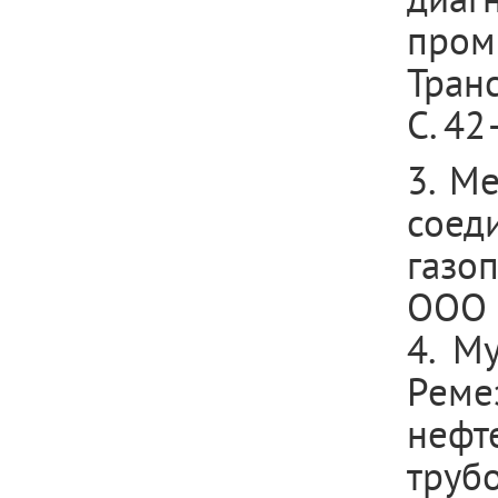
пром
Тран
С. 42
3. М
сое
газо
ООО «
4. Му
Рем
неф
труб