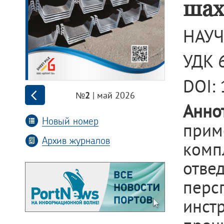
шах
НАУЧ
УДК 6
DOI:
| май 2026
№2
Анно
Новый номер
прим
Архив журналов
комп
отве
перс
инст