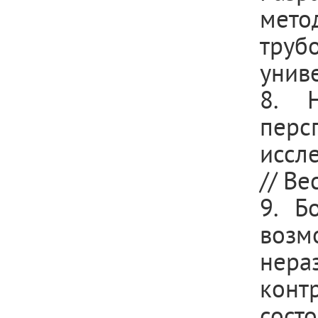
мето
труб
униве
8. 
перс
иссл
// Ве
9. Б
воз
нера
конт
сост