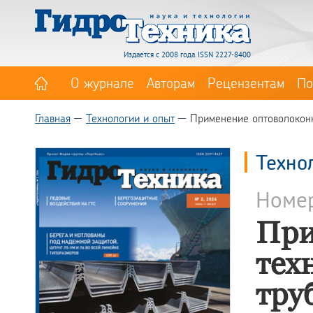
Издается с 2008 года. ISSN 2227-8400
О журнале
Авторам
Рецензентам
По
Главная
Технологии и опыт
Применение оптоволоконн
Техно
Номе
При
тех
тру