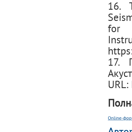
16. 
Seism
for 
Ins
http
17. 
Акус
URL: 
Полн
Online-фор
Авто