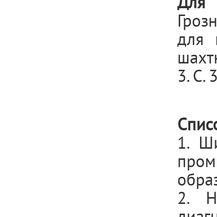
Для 
Гроз
для 
шахт
3. С. 
Спис
1. Ш
пром
образ
2. 
диаг