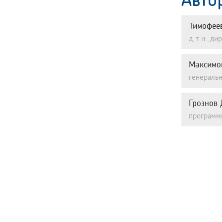
Тимофее
д. т. н.,
Максимо
генеральн
Грознов
программи