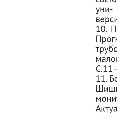
уни-
верси
10. П
Про
труб
мало
С.11
11. Б
Шишк
мони
Акту