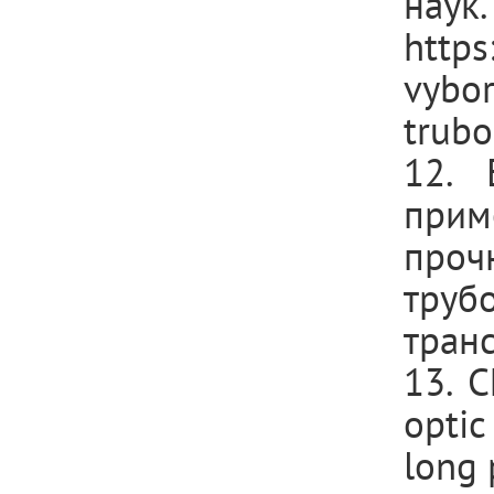
нау
https
vybor
trubo
12. 
при
про
тру
транс
13. C
optic
long 