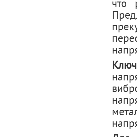
что 
Пре
прек
пере
напр
Клю
напр
виб
нап
мета
напр