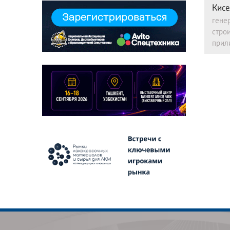
Кисе
гене
стро
прил