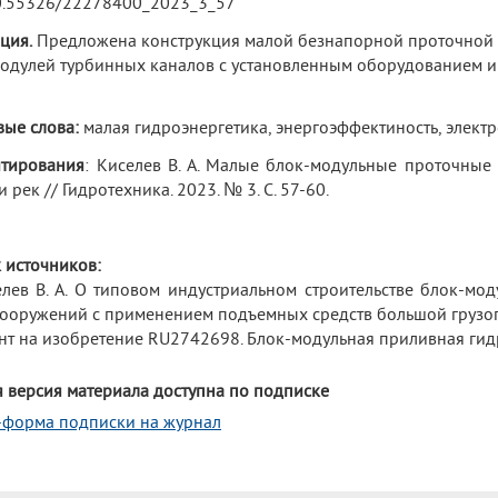
0.55326/22278400_2023_3_57
ция.
Предложена конструкция малой безнапорной проточной г
одулей турбинных каналов с установленным оборудованием 
ые слова:
малая гидроэнергетика, энергоэффектиность, элек
итирования
: Киселев В. А. Малые блок-модульные проточные
 рек // Гидротехника. 2023. № 3. С. 57-60.
 источников:
елев В. А. О типовом индустриальном строительстве блок-м
ооружений с применением подъемных средств большой грузопод
ент на изобретение RU2742698. Блок-модульная приливная гид
 версия материала доступна по подписке
-форма подписки на журнал