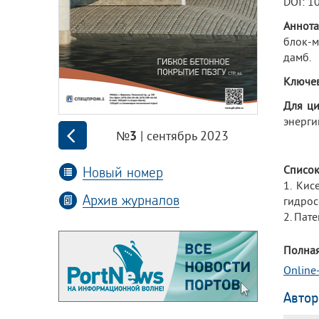
DOI: 1
Аннота
блок-м
дамб.
Ключев
Для ц
энергии
| сентябрь 2023
№3
Новый номер
Список
1. Кис
Архив журналов
гидрос
2. Пат
Полная
Online
Автор