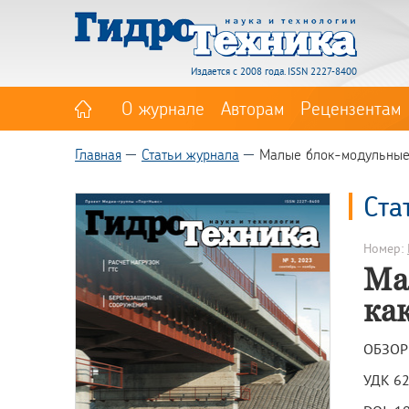
Издается с 2008 года. ISSN 2227-8400
О журнале
Авторам
Рецензентам
Главная
Статьи журнала
Малые блок-модульные п
Ста
Номер:
Ма
ка
ОБЗОР
УДК 6