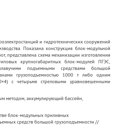
роэлектростанций и гидротехнических сооружений
зводства. Показана конструкция блок-модульной
от, представлена схема механизации изготовления
типовых крупногабаритных блок-модулей ПГЭС,
плавучими подъемными средствами большой
ранами грузоподъемностью 1000 т либо одним
0×4) с четырьмя стреловыми уравновешенными
ным методом, аккумулирующий бассейн,
ьстве блок-модульных приливных
ъемных средств большой грузоподъемности //