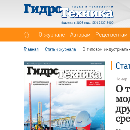
Издается с 2008 года. ISSN 2227-8400
О журнале
Авторам
Рецензентам
Главная
Статьи журнала
О типовом индустриаль
Ста
Номер:
О 
мо
др
ср