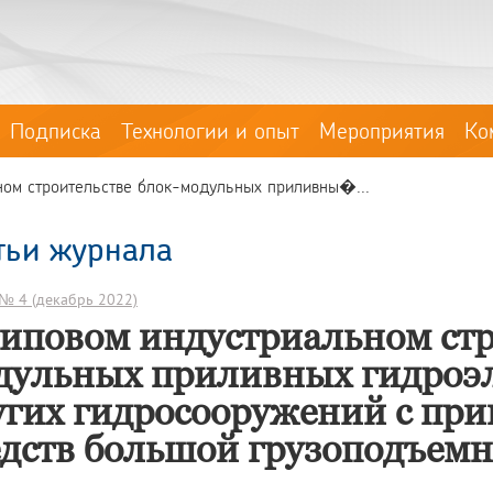
Подписка
Технологии и опыт
Мероприятия
Ко
ном строительстве блок-модульных приливны�...
тьи журнала
№ 4 (декабрь 2022)
типовом индустриальном стр
дульных приливных гидроэл
угих гидросооружений с пр
едств большой грузоподъемн