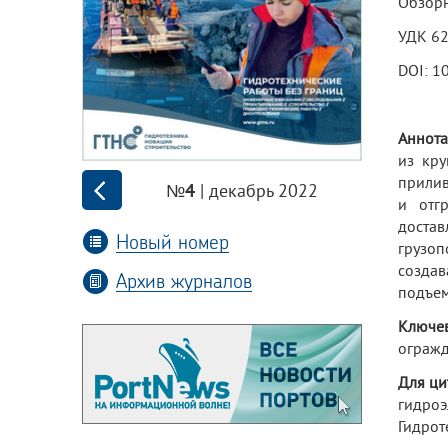
Обзорн
УДК 6
DOI: 1
Аннота
из кру
прилив
| декабрь 2022
№4
и отг
доста
Новый номер
грузо
созда
Архив журналов
подъем
Ключев
ограж
Для ци
гидроэ
Гидроте