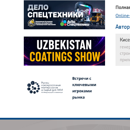
Полная
Online
Автор
Кисе
гене
стро
прил