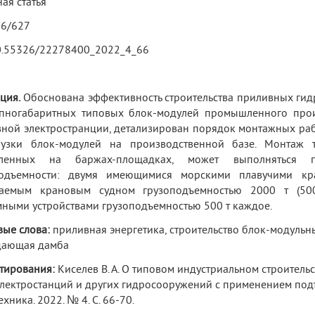
ая статья
26/627
0.55326/22278400_2022_4_66
ция.
Обоснована эффективность строительства приливных гид
пногабаритных типовых блок-модулей промышленного прои
ной электространции, детализирован порядок монтажных раб
рузки блок-модулей на производственной базе. Монтаж 
вленных на баржах-площадках, может выполняться 
подъемности: двумя имеющимися морскими плавучими к
ваемым крановым судном грузоподъемностью 2000 т (50
ными устройствами грузоподъемностью 500 т каждое.
ые слова:
приливная энергетика, строительство блок-модуль
дающая дамба
тирования:
Киселев В. А. О типовом индустриальном строител
лектростанций и других гидросооружений с применением под
хника. 2022. № 4. С. 66-70.