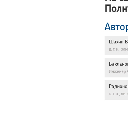
Полн
Авто
Шахин В
д. т. н.,
Баклано
Инженер 
Радионо
к. т. н., 