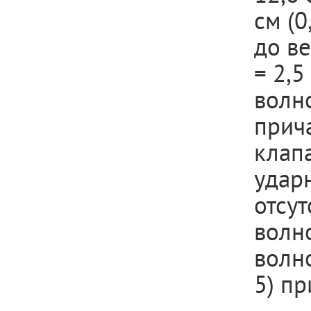
см (0
до в
= 2,5
волн
прич
клапа
удар
отсут
волн
волно
5) п