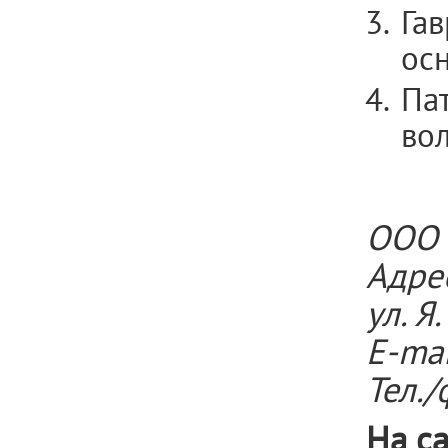
Гав
осн
Па
вол
ООО 
Адрес
ул. Я
E-mai
Тел./
На с