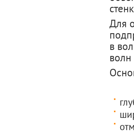
стенк
Для 
подп
в во
волн 
Осно
глу
шир
отм