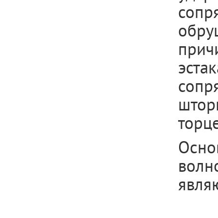
сопр
обру
прич
эстак
сопр
штор
торц
Осно
волн
являю