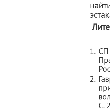
найт
эстак
Лите
СП
Пра
Рос
Гав
пр
вол
С. 