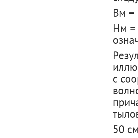
Вм = 
Нм = 
озна
Резул
иллю
с со
волно
прича
тыло
50 см