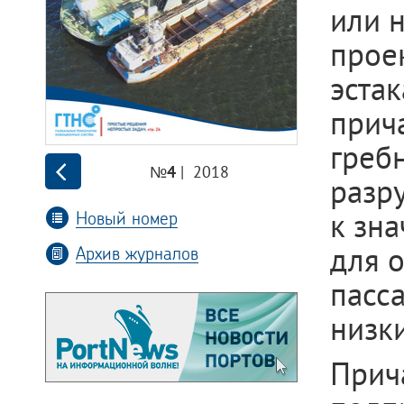
или 
прое
эста
прич
греб
| 2018
№4
разр
Новый номер
к зн
для 
Архив журналов
пасс
низк
Прич