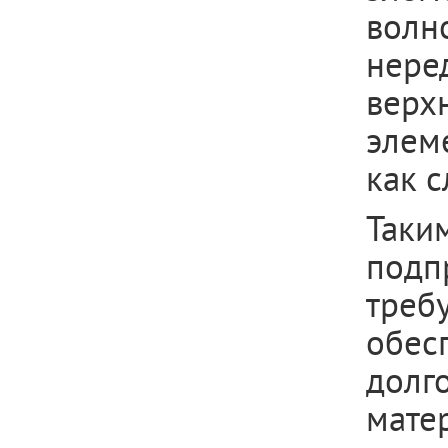
волн
нере
верх
элем
как с
Таки
подп
треб
обес
долг
мате