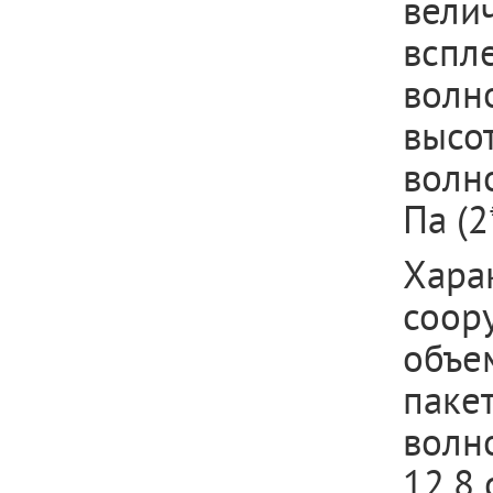
вели
вспл
волн
высот
волн
Па (2
Хара
соор
объе
пакет
волно
12,8 