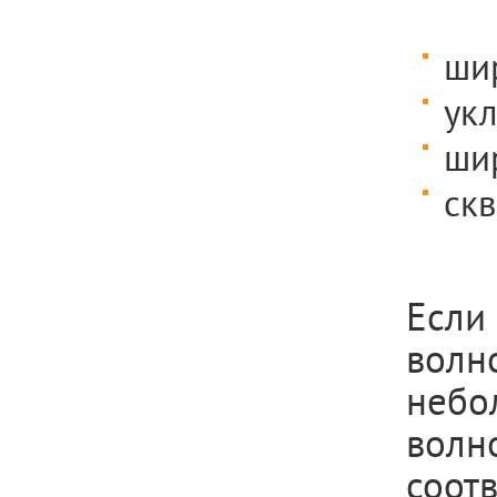
шир
укл
шир
скв
Если
волн
небо
волно
соот