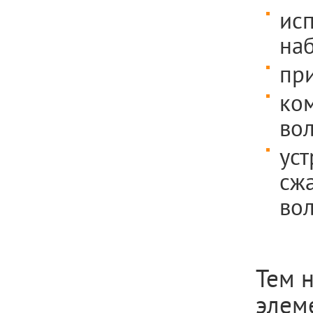
исп
наб
при
ком
во
уст
сж
вол
Тем 
элем