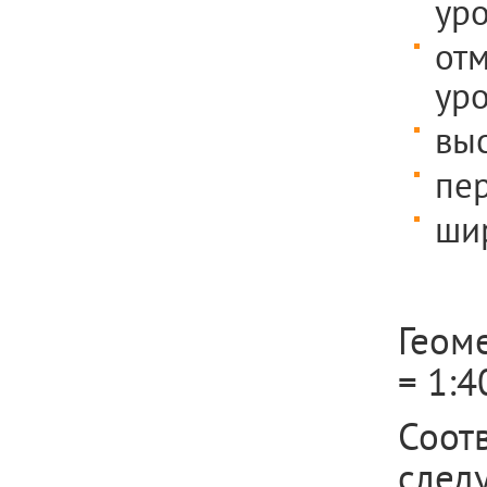
уро
отм
уро
выс
пер
шир
Геом
= 1:4
Соот
след