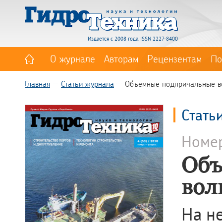
Издается с 2008 года. ISSN 2227-8400
О журнале
Авторам
Рецензентам
По
Главная
Статьи журнала
Объемные подпричальные в
Стать
Номе
Объ
вол
На н