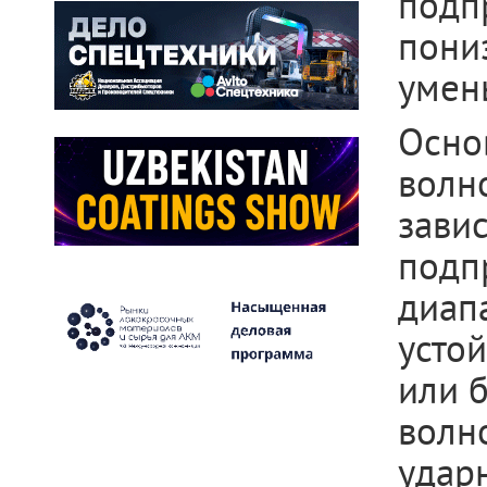
подп
пониз
умен
Осно
волн
зави
подп
диапа
усто
или 
волн
удар