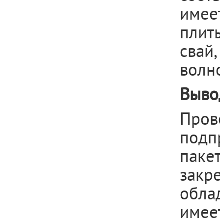
имее
плит
свай
волн
Выво
Пров
подп
пакет
закр
обла
имее