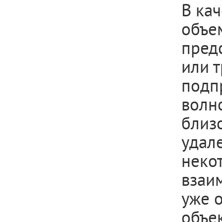
В ка
объе
пред
или т
подп
волн
близо
удал
неко
взаим
уже 
объе