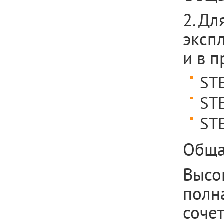
2. Дл
эксп
и в 
ST
ST
ST
Обща
Высо
полн
соче