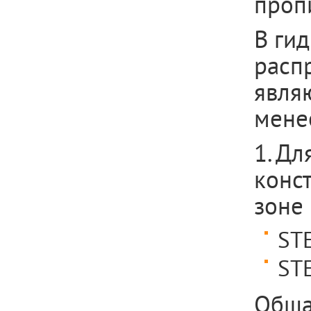
проп
В ги
расп
явля
менее
1. Д
конст
зоне
ST
ST
Обща