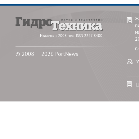
Ж
п
м
Издается с 2008 года. ISSN 2227-8400
2
С
© 2008 — 2026 PortNews
У
П