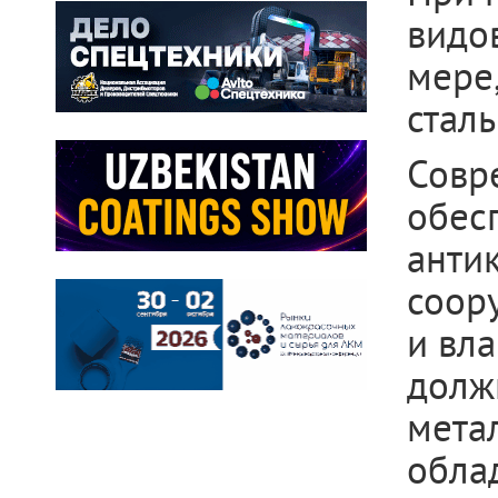
видо
мере
стал
Совр
обес
анти
соор
и вла
долж
метал
обла