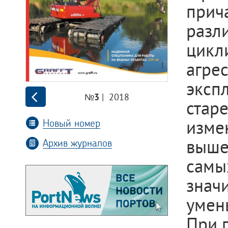
прич
разли
цикл
агрес
эксп
| 2018
№3
стар
Новый номер
изме
выше
Архив журналов
самых
знач
умен
При 