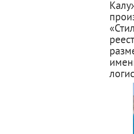
Калуж
прои
«Сти
реес
разм
имен
логи