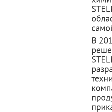
STEL
облас
самой
В 20
реше
STEL
разр
техни
комп
проду
прик