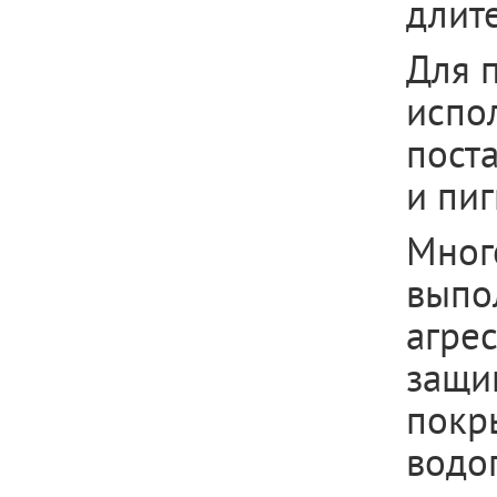
длит
Для 
испо
пост
и пи
Мног
выпо
агре
защи
покры
водоп