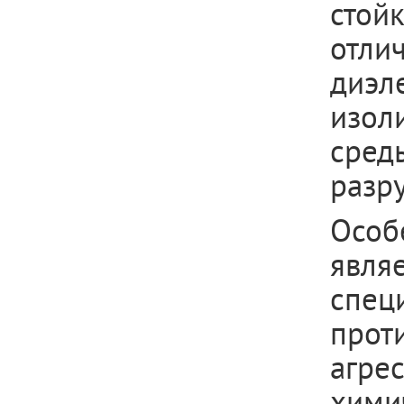
стойк
отли
диэл
изол
сред
разр
Особ
явля
спец
прот
агре
хими