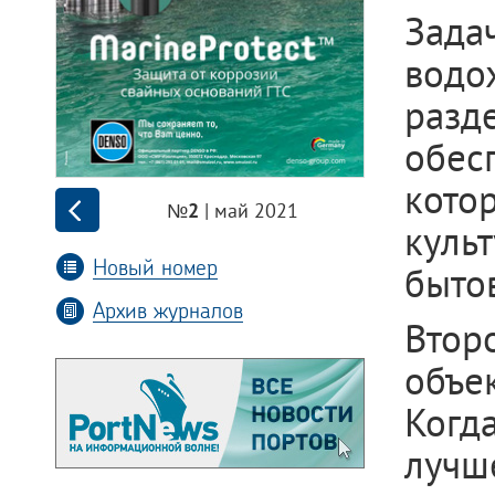
Зад
вод
разд
обес
кото
| май 2021
№2
куль
Новый номер
быто
Архив журналов
Вто
объе
Когда
лучш