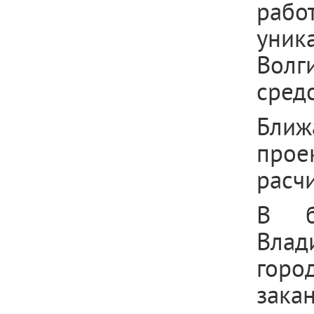
рабо
уник
Волг
сред
Ближ
прое
расчи
В б
Влад
гор
зака