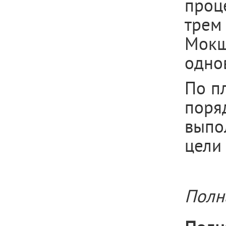
проц
трем
Мок
одно
По пл
поря
выпо
цели
Полн