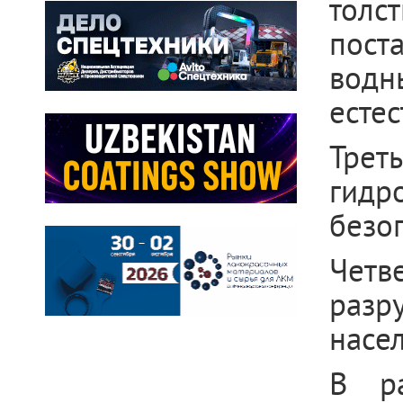
толс
пост
водн
есте
Трет
гидр
безо
Четв
разр
насе
В ра