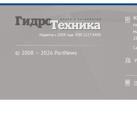
Ж
п
м
Издается с 2008 года. ISSN 2227-8400
2
С
© 2008 — 2026 PortNews
У
П