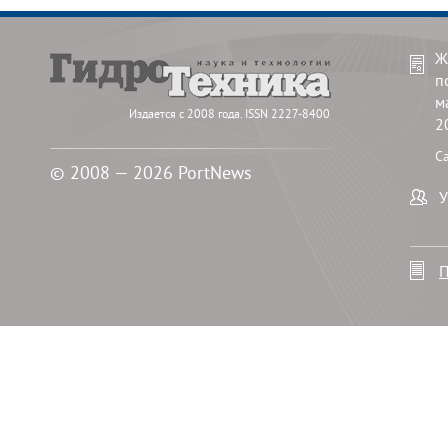
Ж
п
м
Издается с 2008 года. ISSN 2227-8400
2
С
© 2008 — 2026 PortNews
У
П