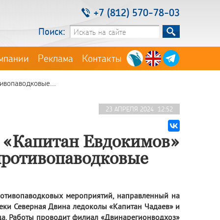
+7 (812) 570-78-03
Поиск:
мпании
Реклама
Контакты
вопаводковые...
23 АПРЕЛЯ 2024 12:52
 «Капитан Евдокимов»
противопаводковые
ротивопаводковых мероприятий, направленный на
 реки Северная Двина ледоколы «Капитан Чадаев» и
ода. Работы проводит филиал «Двинарегионводхоз»