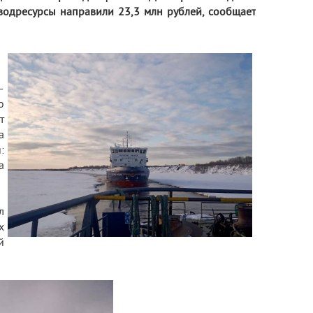
водресурсы направили 23,3 млн рублей, сообщает
—
о
т
а
:
а
л
х
й