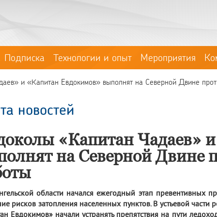
Подписка
Технологии и опыт
Мероприятия
Ко
аев» и «Капитан Евдокимов» выполнят на Северной Двине проти
та новостей
доколы «Капитан Чадаев» и
полнят на Северной Двине 
боты
нгельской области начался ежегодный этап превентивных п
ие рисков затопления населенных пунктов. В устьевой части
ан Евдокимов» начали устранять препятствия на пути ледох