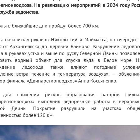
егионводхоза. На реализацию мероприятий в 2024 году Рос
служба ведомства.
лы в ближайшие дни пройдут более 700 км.
ы начались у рукавов Никольский и Маймакса, на очереди 
к от Архангельска до деревни Вайново. Разрушение ледовог
а в рукавах устья и выше по руслу Северной Двины позволяе
товить водный объект для спуска льда в Белое море. Н
ждение ледохода также влияют погодные условия
ление ветра, течение и температура воздуха», — объяснил
ор филиала «Двинарегионводхоз» Анна Косьяненко.
 для снижения рисков образования заторов филиа
арегионводхоз» выполнил ледорезные работы в верховья
ной Двины. Покрытие разрушили на участках обще
енностью более 120 км.