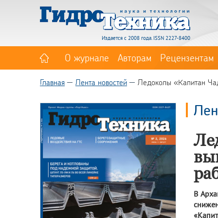
Издается с 2008 года. ISSN 2227-8400
О журнале
Авторам
Рецензентам
Главная
Лента новостей
Ледоколы «Капитан Чад
Лен
Ле
вы
ра
В Арха
снижен
«Капит