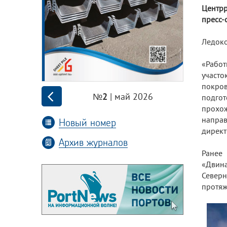
Центрр
пресс-
Ледоко
«Работ
участо
покров
| май 2026
№2
подго
прохо
направ
Новый номер
директ
Архив журналов
Ранее
«Двин
Север
протяж