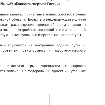
бы ФАУ «Главгосэкспертиза России».
дные каналы, причальные линии, железобетонная
овской области. Проект его реконструкции получил
ьтатам рассмотрения проектной документации и
смотрено устройство анкерной стенки восточной
струкция контрольно-измерительной аппаратуры.
мый грузопоток на внутреннем водном пути», –
 объектам транспортного и гидротехнического
и, не допустить срыва судоходства и санитарного
оты включены в федеральный проект «Внутренние