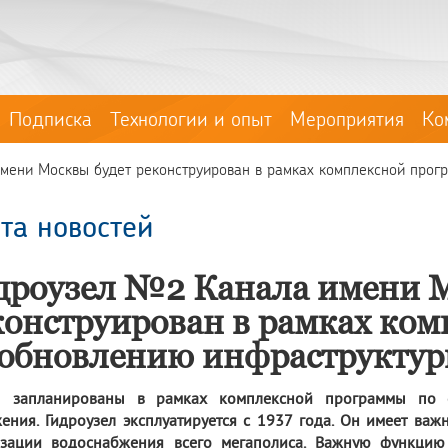
Подписка
Технологии и опыт
Мероприятия
Ко
ени Москвы будет реконструирован в рамках комплексной прогр
та новостей
дроузел №2 Канала имени М
конструирован в рамках ко
 обновлению инфраструкту
ы запланированы в рамках комплексной программы по о
ения. Гидроузел эксплуатируется с 1937 года. Он имеет ва
изации водоснабжения всего мегаполиса. Важную функци