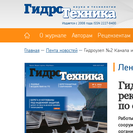
Издается с 2008 года. ISSN 2227-8400
О журнале
Авторам
Рецензентам
Главная
Лента новостей
Гидроузел №2 Канала им
Лен
Ги
ре
по
Работ
сооруж
орган