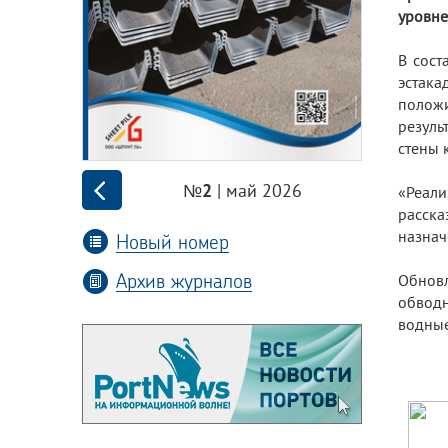
уровне
В сост
эстака
полож
резуль
стены 
| май 2026
№2
«Реал
расск
назнач
Новый номер
Архив журналов
Обновл
обводн
водные