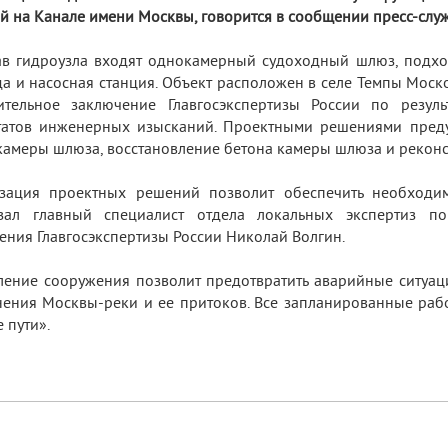
й на Канале имени Москвы, говорится в сообщении пресс-служ
ав гидроузла входят однокамерный судоходный шлюз, подхо
да и насосная станция. Объект расположен в селе Темпы Моск
ительное заключение Главгосэкспертизы России по резул
татов инженерных изысканий. Проектными решениями преду
камеры шлюза, восстановление бетона камеры шлюза и рекон
изация проектных решений позволит обеспечить необходи
азал главный специалист отдела локальных экспертиз по
ения Главгосэкспертизы России Николай Волгин.
ение сооружения позволит предотвратить аварийные ситуаци
ения Москвы-реки и ее притоков. Все запланированные раб
 пути».