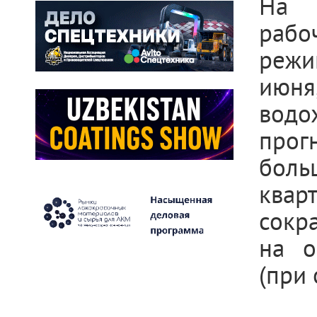
На 
раб
режи
июня
водо
прог
боль
квар
сокра
на о
(при