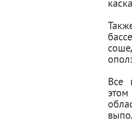
каск
Такж
басс
сош
опол
Все 
этом
обла
выпо