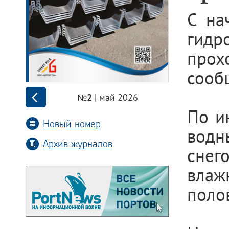
С на
гидр
прох
сооб
| май 2026
№2
По и
Новый номер
водн
Архив журналов
снег
вла
полов