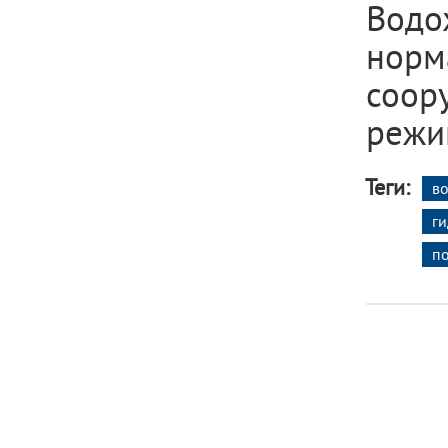
Водо
норм
соор
режи
Теги:
в
г
п