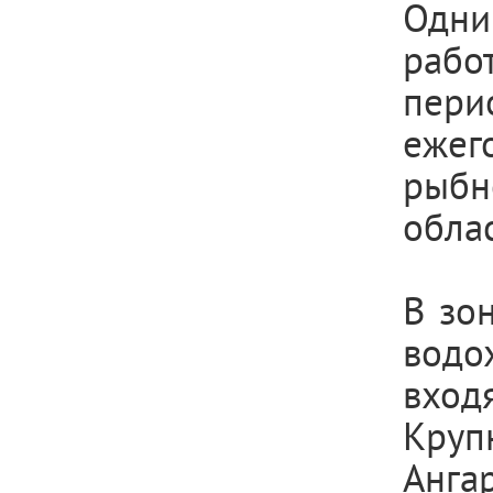
Одни
рабо
пери
ежег
рыбн
облас
В зо
водо
вхо
Круп
Анга