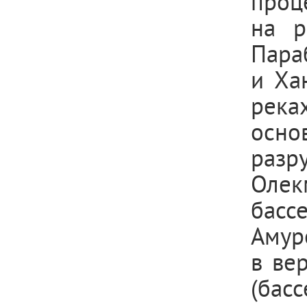
проц
на р
Пара
и Ха
рек
осн
разр
Олек
басс
Амур
в ве
(бас