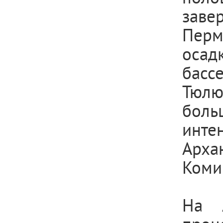
заве
Перм
осад
басс
Тюлю
боль
инте
Арха
Коми
На А