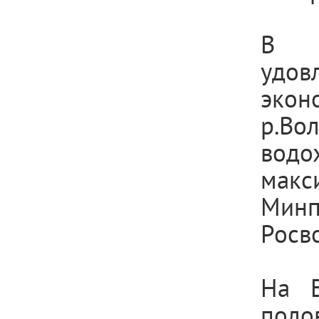
В ц
удо
экон
р.В
вод
макс
Минп
Росв
На Е
пол