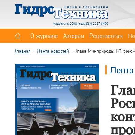
Издается с 2008 года. ISSN 2227-8400
О журнале
Авторам
Рецензентам
По
Главная
Лента новостей
Глава Минприроды РФ рекоме
Лента
Гла
Рос
кон
про