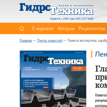
Издается с 2008 года. ISSN 2227-8400
О журнале
Авторам
Рецензентам
Главная
Лента новостей
Главгосэкспертиза одоб
Лен
Гл
пр
ко
Главго
резуль
которы