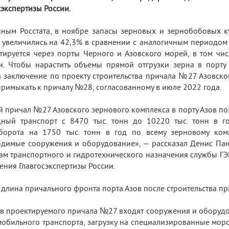
сэкспертизы России.
ным Росстата, в ноябре запасы зерновых и зернобобовых кул
 увеличились на 42,3% в сравнении с аналогичным периодом 
тируется через порты Черного и Азовского морей, в том чи
и. Чтобы нарастить объемы прямой отгрузки зерна в порту 
 заключение по проекту строительства причала №27 Азовск
примыкать к причалу №28, согласованному в июле 2022 года.
 причал №27 Азовского зернового комплекса в порту Азов по
ный транспорт с 8470 тыс. тонн до 10220 тыс. тонн в го
борота на 1750 тыс. тонн в год по всему зерновому ком
димые сооружения и оборудование», — рассказал Денис Панк
ам транспортного и гидротехнического назначения службы ГЭ
ения Главгосэкспертизы России.
длина причального фронта порта Азов после строительства пр
ав проектируемого причала №27 входят сооружения и оборуд
мобильного транспорта, загрузку на специализированные морс