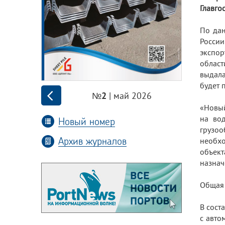
Главго
По дан
России
экспор
област
выдала
будет 
| май 2026
№2
«Новый
на вод
Новый номер
грузоо
Архив журналов
необхо
объект
назнач
Общая 
В сост
с авто