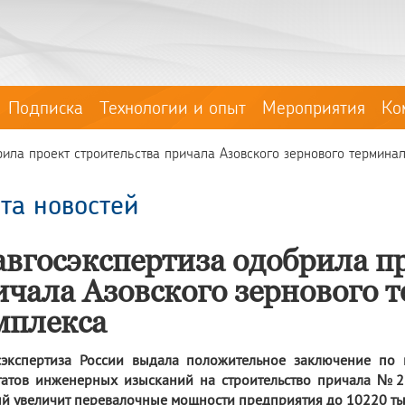
Подписка
Технологии и опыт
Мероприятия
Ко
рила проект строительства причала Азовского зернового терминал
та новостей
авгосэкспертиза одобрила пр
ичала Азовского зернового 
мплекса
сэкспертиза России выдала положительное заключение по
татов инженерных изысканий на строительство причала №27
й увеличит перевалочные мощности предприятия до 10220 тыс.