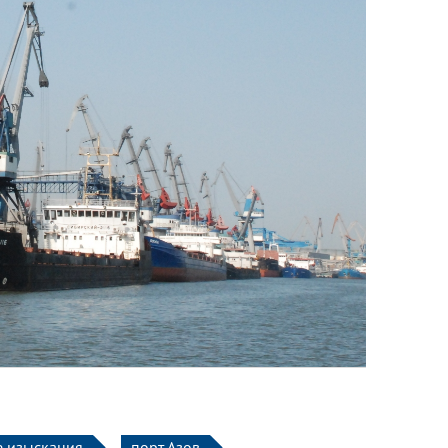
 изыскания
порт Азов