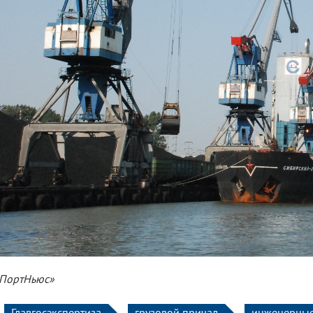
«ПортНьюс»
Главгосэкспертиза
грузовой причал
инженерные