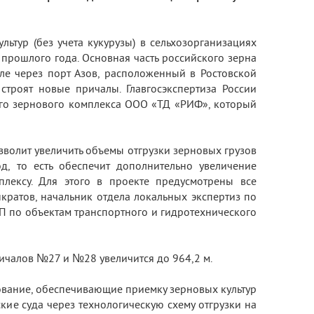
ьтур (без учета кукурузы) в сельхозорганизациях
прошлого года. Основная часть российского зерна
сле через порт Азов, расположенный в Ростовской
строят новые причалы. Главгосэкспертиза России
ого зернового комплекса ООО «ТД «РИФ», который
зволит увеличить объемы отгрузки зерновых грузов
д, то есть обеспечит дополнительно увеличение
плексу. Для этого в проекте предусмотрены все
ратов, начальник отдела локальных экспертиз по
П по объектам транспортного и гидротехнического
ичалов №27 и №28 увеличится до 964,2 м.
ование, обеспечивающие приемку зерновых культур
кие суда через технологическую схему отгрузки на