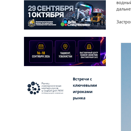
водный
дальне
Застро