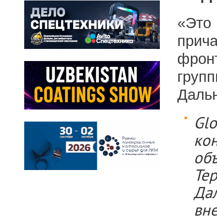
«Это
прич
фронт
груп
Дальн
Glo
ко
об
Тер
Да
вне