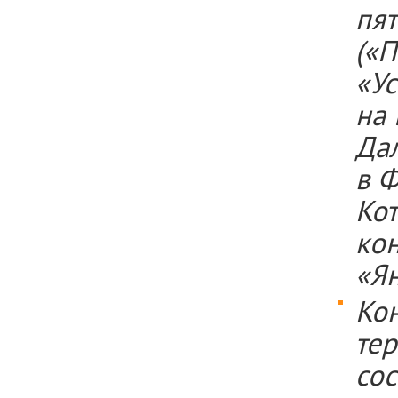
пя
(«
«У
на 
Да
в 
Кот
ко
«Я
Ко
те
сос