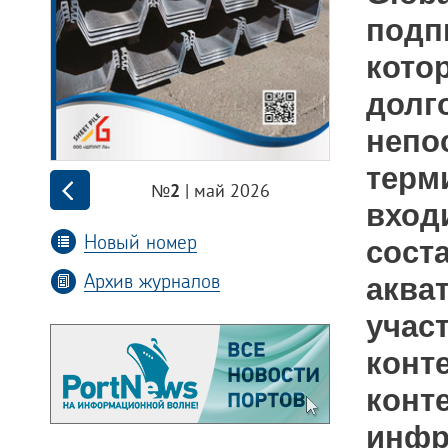
подп
кот
дол
непо
терм
| май 2026
№2
вход
Новый номер
сост
Архив журналов
аква
учас
конт
кон
инфр