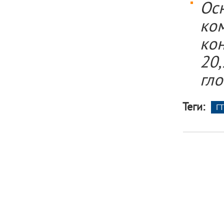
Осн
ко
кон
20,
гл
Теги:
ГТ