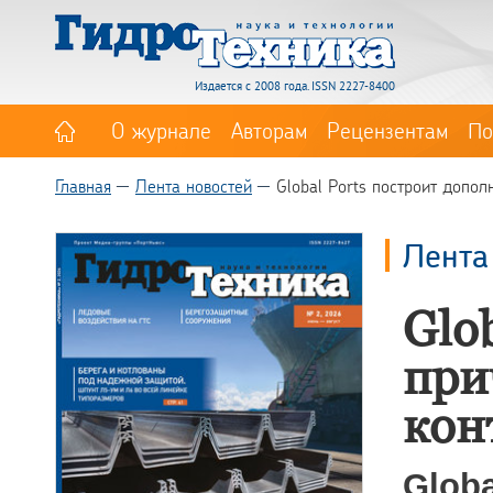
Издается с 2008 года. ISSN 2227-8400
О журнале
Авторам
Рецензентам
По
Главная
Лента новостей
Global Ports построит допо
Лента
Glo
при
кон
Glob