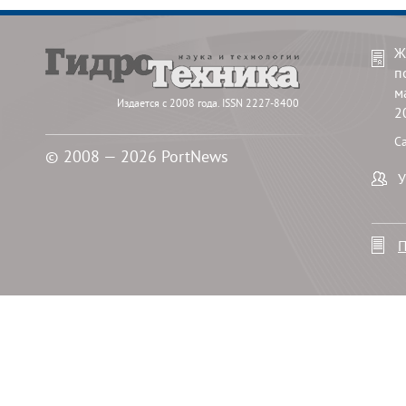
Ж
п
м
Издается с 2008 года. ISSN 2227-8400
2
С
© 2008 — 2026 PortNews
У
П