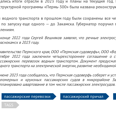
ались итоги отрасли в 2023 году и планы на текущий год. 
труктурной программы «Пермь-300» была названа реконструк
и водного транспорта в прошлом году были сохранены все ч
 по запуску еще одного — до Закамска. Губернатор поручил
лениям.
конце 2022 года Сергей Вешняков заявлял, что речные электрос
аснокамск в 2023 году.
авительство Пермского края, ООО «Пермская судоверфь», ООО «Вод
тябре 2022 года заключили четырехстороннее соглашение о с
ссажирских перевозок водным транспортом. Документ предусмат
дного транспорта на электрической энергии, развитие необходимой
июне 2023 года сообщалось, что Пермская судоверфь соберет и у
аломерных и круизных пассажирских судов в микрорайоне За
планировано швартование в том числе пассажирских электросудов.
пассажирские перевозки
пассажирский причал
TAGS