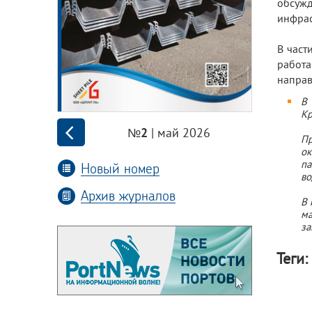
обсужд
инфрас
В част
работа
направ
В 
Кр
| май 2026
№2
Пр
ок
па
Новый номер
во
Архив журналов
В 
м
за
Теги: