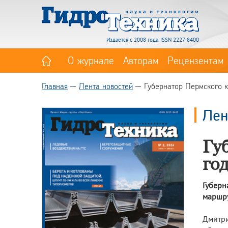
Издается с 2008 года. ISSN 2227-8400
О журнале
Авторам
Рецензентам
Главная
Лента новостей
Губернатор Пермского к
Лен
Гу
го
Губерн
маршру
Дмитри