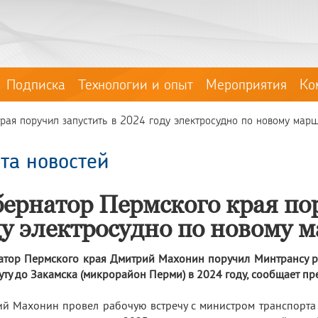
Подписка
Технологии и опыт
Мероприятия
Ко
рая поручил запустить в 2024 году электросудно по новому маршр
та новостей
бернатор Пермского края по
ду электросудно по новому 
атор Пермского края Дмитрий Махонин поручил Минтрансу ре
ту до Закамска (микрорайон Перми) в 2024 году, сообщает пре
й Махонин провел рабочую встречу с министром транспорта