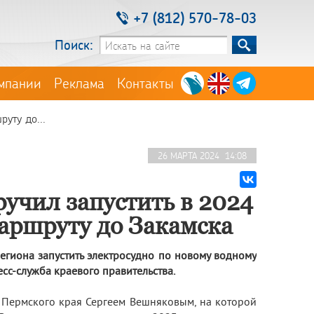
+7 (812) 570-78-03
Поиск:
мпании
Реклама
Контакты
уту до...
26 МАРТА 2024 14:08
ручил запустить в 2024
маршруту до Закамска
гиона запустить электросудно по новому водному
сс-служба краевого правительства.
 Пермского края Сергеем Вешняковым, на которой