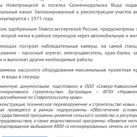
цы Новотроицкой и поселка Солнечнодольска. Вода подае
ральный канал. Запланированный к реконструкции участок 
плуатируется с 1975 года.
ом, одобренным Главгосэкспертизой России, предусмотрены 
 второй нитки в районе переходов через автомобильную и же
еходах построят наблюдательные камеры, на самой станц
ование - насосный агрегат, электродвигатель, кран-балки, 
и и выполнят другие необходимые работы.
замены насосного оборудования максимальная проектная пр
. м воды в секунду.
оектную документацию подготовили в ООО «Северо-Кавказский
елиоративного строительства». Застройщик – ФГБУ «Управле
доснабжения по Ставропольскому краю».
конструкция, техническое перевооружение и строительство новых
рая проводятся в рамках подпрограммы «Обеспечение услови
сударственной программы развития сельского хозяйства и регулир
продовольствия, а также ведомственной программы «Развитие мел
едотвращение выбывания 8800 га мелиорированных земель из сел