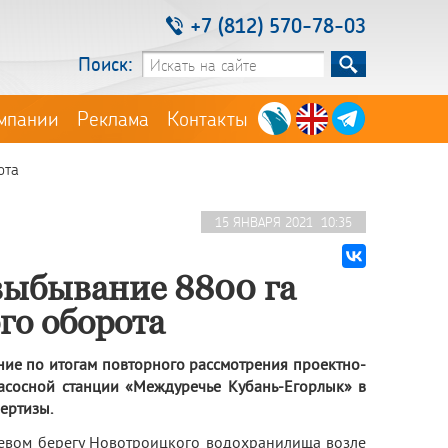
+7 (812) 570-78-03
Поиск:
мпании
Реклама
Контакты
ота
15 ЯНВАРЯ 2021 10:35
выбывание 8800 га
го оборота
ние по итогам повторного рассмотрения проектно-
асосной станции «Междуречье Кубань-Егорлык»
в
ертизы.
евом берегу Новотроицкого водохранилища возле