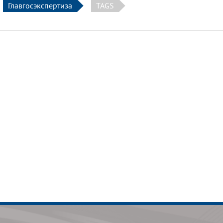
Главгосэкспертиза
TAGS