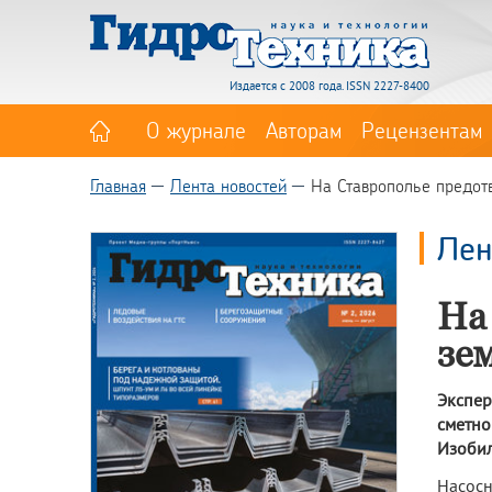
Издается с 2008 года. ISSN 2227-8400
О журнале
Авторам
Рецензентам
Главная
Лента новостей
На Ставрополье предотв
Лен
На
зе
Экспер
сметно
Изобил
Насосн