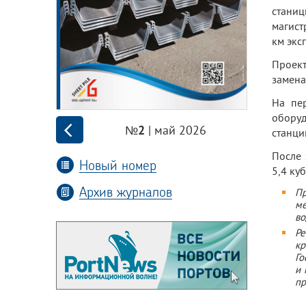
стани
магист
км экс
Проект
замена
На пер
оборуд
| май 2026
№2
станци
После 
Новый номер
5,4 куб
Архив журналов
Пр
м
во
Ре
к
Го
и 
пр