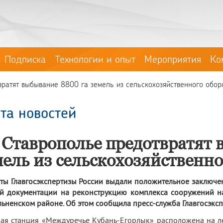
Подписка
Технологии и опыт
Мероприятия
Ко
ратят выбывание 8800 га земель из сельскохозяйственного обор
та новостей
 Ставрополье предотвратят 
мель из сельскохозяйственно
ты Главгосэкспертизы России выдали положительное заключе
й документации на реконструкцию комплекса сооружений н
ьненском районе. Об этом сообщила пресс-служба Главгосэксп
ая станция «Междуречье Кубань-Егорлык» расположена на л