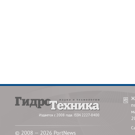
Ж
п
м
Издается с 2008 года. ISSN 2227-8400
2
С
© 2008 — 2026 PortNews