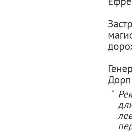
Ефре
Зас
маги
дорож
Ген
Дорп
Ре
дли
ле
пе