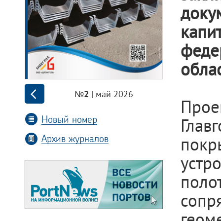
доку
капи
феде
обла
| май 2026
№2
Прое
Новый номер
Глав
Архив журналов
покр
устр
поло
сопр
геом