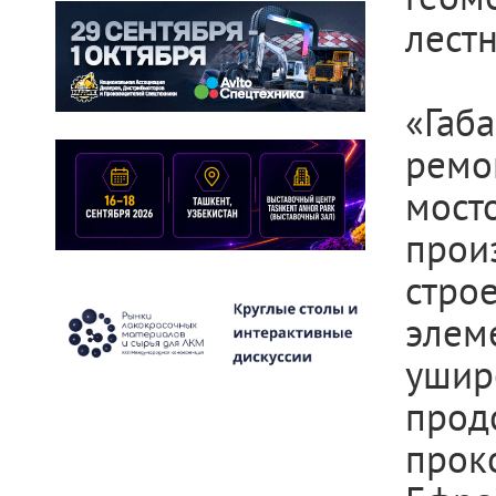
лест
«Габ
ремо
мост
про
стро
элем
ушир
про
прок