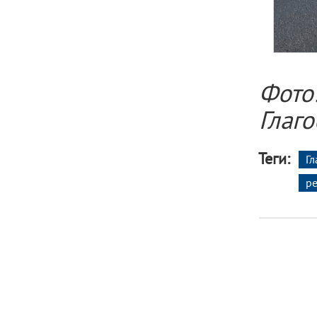
Фот
Глаг
Теги:
Гл
ре