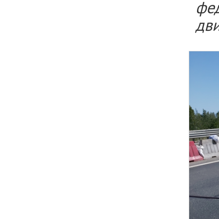
фе
дв