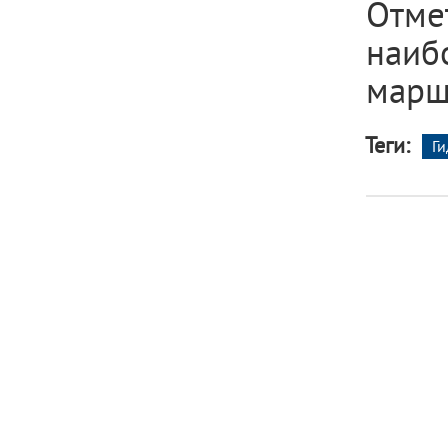
Отме
наиб
марш
Теги:
Г