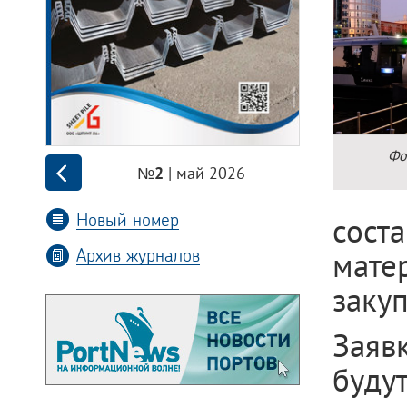
Фо
| май 2026
№2
Новый номер
сост
Архив журналов
мате
закуп
Заяв
буду