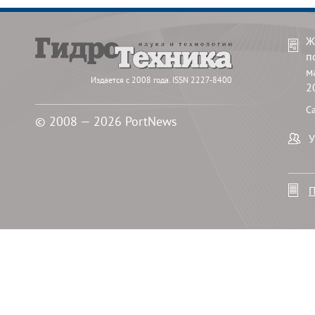
Ж
п
м
Издается с 2008 года. ISSN 2227-8400
2
С
© 2008 — 2026 PortNews
У
П