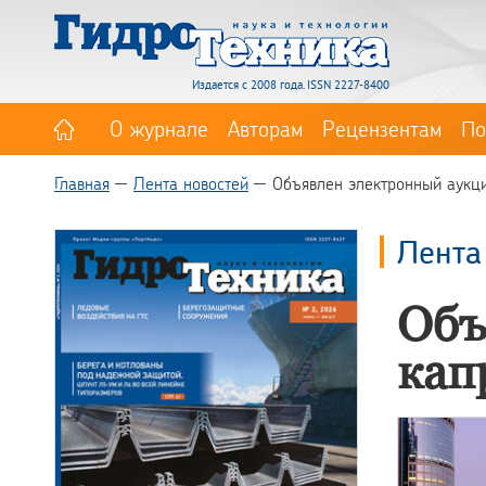
Издается с 2008 года. ISSN 2227-8400
О журнале
Авторам
Рецензентам
По
Главная
Лента новостей
Объявлен электронный аукц
Лента
Объ
кап