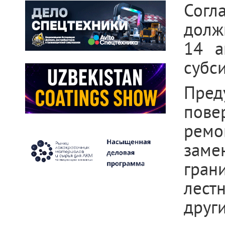
Согл
долж
14 а
субс
Пред
пове
ремо
зам
гран
лест
друг