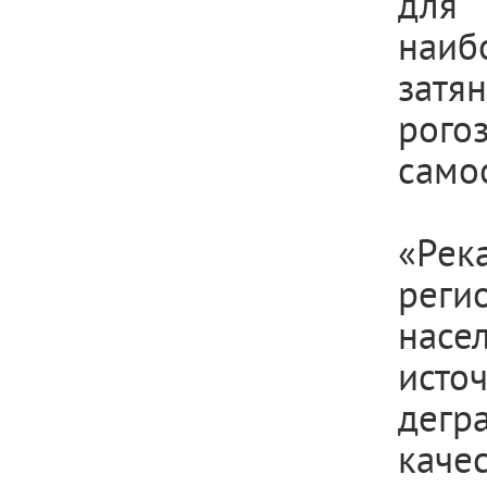
для 
наиб
затя
рого
само
«Ре
реги
насе
исто
дегр
кач