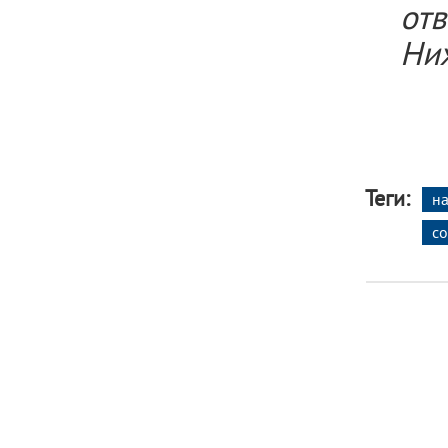
от
Ни
Теги:
н
с