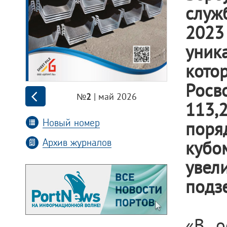
служ
2023
уник
кото
Росв
| май 2026
№2
113,
Новый номер
поря
Архив журналов
куб
увел
подз
«В о