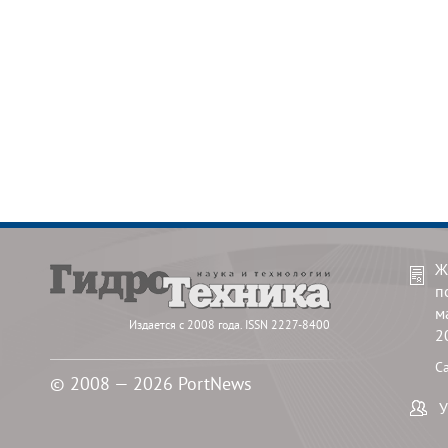
Ж
п
м
Издается с 2008 года. ISSN 2227-8400
2
С
© 2008 — 2026 PortNews
У