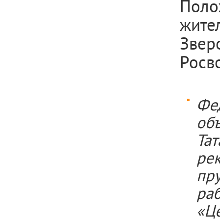
Поло
жите
Звер
Росв
Фе
об
Та
рек
пр
ра
«Ц