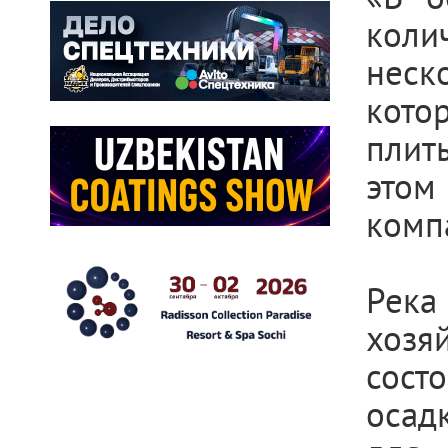
коли
неск
кото
плит
этом
комп
Река
хозя
сост
осад