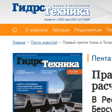
Издается с 2008 года. ISSN 2227-8400
О журнале
Авторам
Рецензентам
По
Главная
Лента новостей
Правый приток Камы в Татар
Лента
Пра
рас
В Ре
Берс