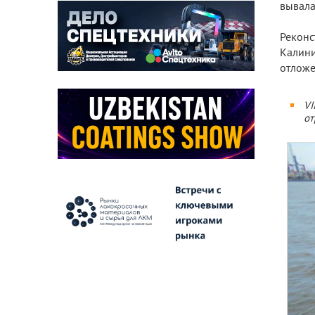
вывала
Рекон
Калини
отложе
VI
от