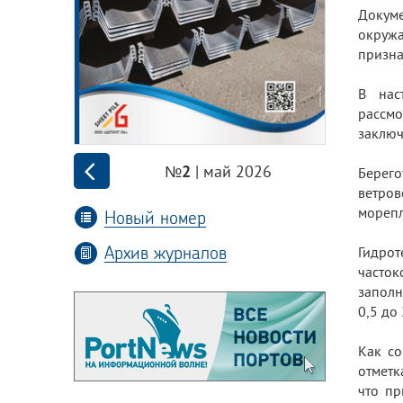
Докуме
окружа
призна
В нас
рассмо
заключ
| май 2026
№2
Берег
ветров
морепл
Новый номер
Архив журналов
Гидрот
часток
заполн
0,5 до 
Как со
отметк
что пр