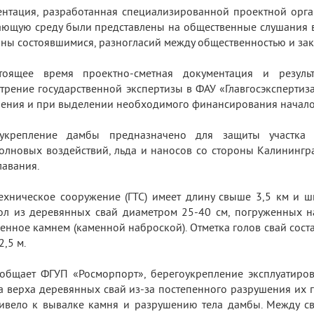
нтация, разработанная специализированной проектной орга
ющую среду были представлены на общественные слушания в
ны состоявшимися, разногласий между общественностью и зак
тоящее время проектно-сметная документация и резул
трение государственной экспертизы в ФАУ «Главгосэкспертиз
ения и при выделении необходимого финансирования начало р
оукрепление дамбы предназначено для защиты участка
олновых воздействий, льда и наносов со стороны Калинингр
авания.
ехническое сооружение (ГТС) имеет длину свыше 3,5 км и ш
ол из деревянных свай диаметром 25-40 см, погруженных на
енное камнем (каменной наброской). Отметка голов свай соста
2,5 м.
общает ФГУП «Росморпорт», берегоукрепление эксплуатирова
а верха деревянных свай из-за постепенного разрушения их 
ивело к вывалке камня и разрушению тела дамбы. Между с