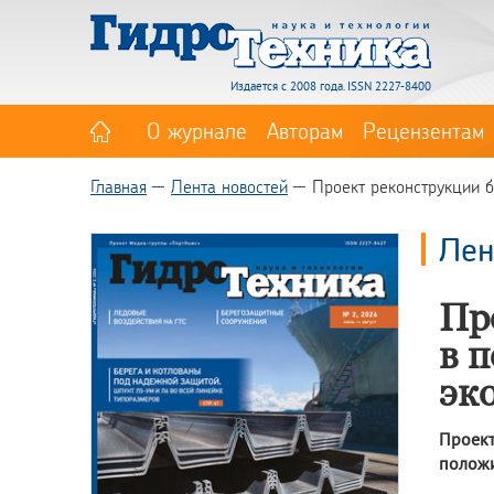
Издается с 2008 года. ISSN 2227-8400
О журнале
Авторам
Рецензентам
Главная
Лента новостей
Проект реконструкции б
Лен
Пр
в 
эк
Проек
положи