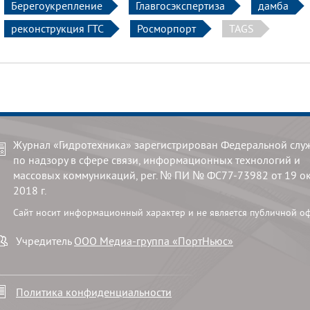
Берегоукрепление
Главгосэкспертиза
дамба
реконструкция ГТС
Росморпорт
TAGS
Журнал «Гидротехника» зарегистрирован Федеральной слу
по надзору в сфере связи, информационных технологий и
массовых коммуникаций, рег. № ПИ № ФС77-73982 от 19 о
2018 г.
Сайт носит информационный характер и не является публичной о
Учредитель
ООО Медиа-группа «ПортНьюс»
Политика конфиденциальности