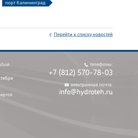
порт Калининград
Перейти к списку новостей
телефоны:
жбой
+7 (812) 570-78-03
ктября
электронная почта:
info@hydroteh.ru
фертой.