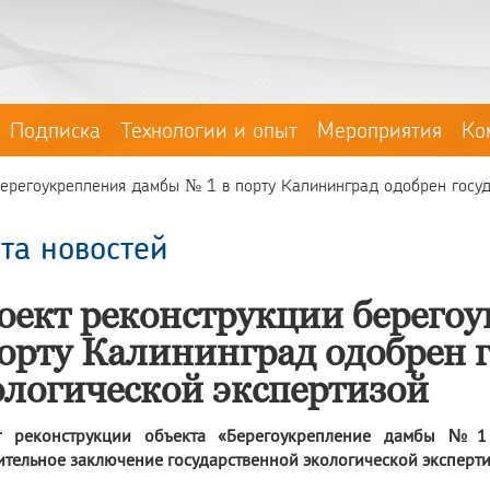
Подписка
Технологии и опыт
Мероприятия
Ко
ерегоукрепления дамбы № 1 в порту Калининград одобрен госуда
та новостей
оект реконструкции берего
порту Калининград одобрен 
ологической экспертизой
т реконструкции объекта «Берегоукрепление дамбы №1
тельное заключение государственной экологической эксперти