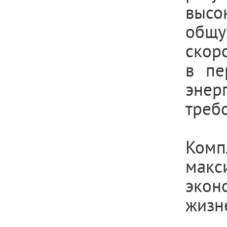
высо
общу
скор
в пе
эне
треб
Комп
макс
экон
жизн