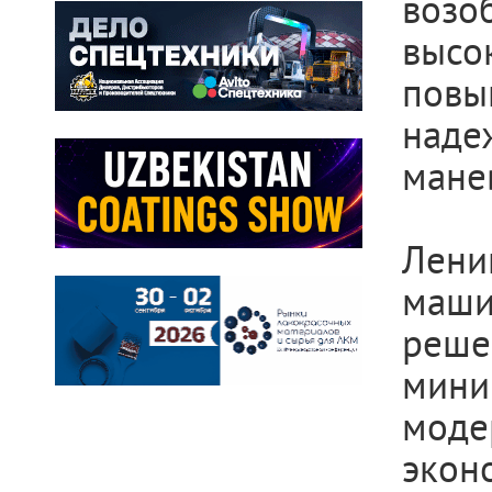
во
выс
пов
наде
мане
Лени
маши
реше
мини
моде
экон