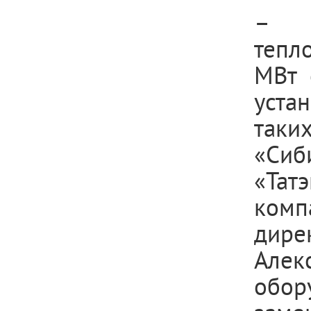
– Н
тепл
МВт 
уста
таки
«Сиб
«Та
комп
дире
Алек
обор