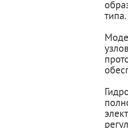
обра
типа.
Моде
узло
про
обес
Гидр
пол
элек
регу