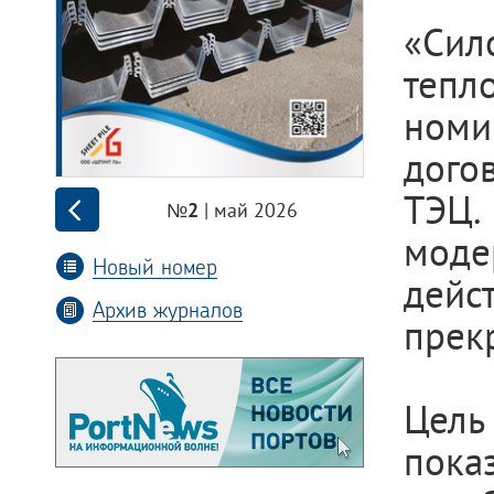
«Сил
теп
ном
дого
ТЭЦ.
| май 2026
№2
мод
Новый номер
дейс
Архив журналов
прек
Цель
пока