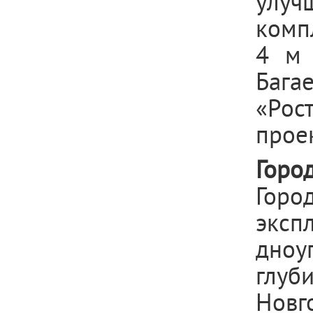
улуч
комп
4 м 
Бага
«Рос
прое
Горо
Горо
эксп
дноу
глу
Новг