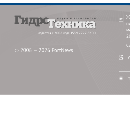
Ж
п
м
Издается с 2008 года. ISSN 2227-8400
2
С
© 2008 — 2026 PortNews
У
П