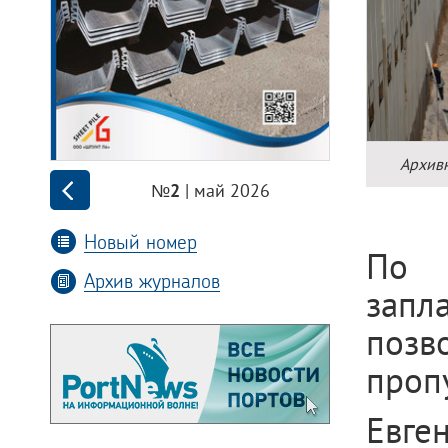
Архив
| май 2026
№2
Новый номер
По 
Архив журналов
запл
позв
пропу
Евге