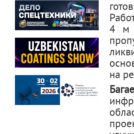
гото
Рабо
4 м 
пропу
ликв
осно
на ре
Баг
инфр
обла
прое