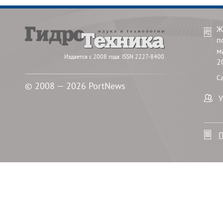
Ж
п
м
Издается с 2008 года. ISSN 2227-8400
2
С
© 2008 — 2026 PortNews
У
П