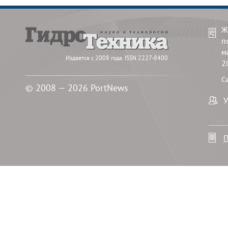
Ж
п
м
Издается с 2008 года. ISSN 2227-8400
2
С
© 2008 — 2026 PortNews
У
П