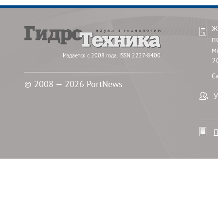
Ж
п
м
Издается с 2008 года. ISSN 2227-8400
2
С
© 2008 — 2026 PortNews
У
П