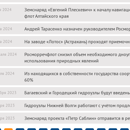
Земснаряд «Евгений Плескевич» к началу навигац
я 2024
флот Алтайского края
Андрей Тарасенко назначен руководителем Росмо
а 2024
На заводе «Лотос» (Астрахань) проходят приемочн
а 2024
Росморречфлот снизил объем необходимого дноугл
аля 2024
использования природных явлений
Из находящихся в собственности государства соо
ля 2024
60%
Багаевский и Городецкий гидроузлы будут введены
бря 2023
Гидроузлы Нижней Волги работают с учётом прод
ря 2023
Земснаряд проекта «Петр Саблин» отправится в р
ря 2023