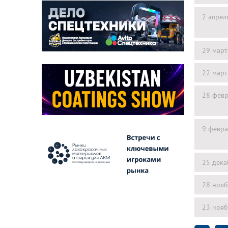
2 апрел
29 март
22 март
28 февр
9 февра
25 дека
28 нояб
23 нояб