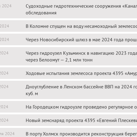
Судоходные гидротехнические сооружения «Кана
я 2024
обследования
В Коломне спущен на воду несамоходный землесос
 2024
Через Новосибирский шлюз в мае 2024 года прош
 2024
Через гидроузел Кузьминск в навигацию 2023 года 
2024
через Белоомут — 2,1 млн тонн
Ходовые испытания землесоса проекта 4395 «Амур
2024
Дноуглубление в Ленском бассейне ВВП на 2024 г
2024
куб. м
На Городецком гидроузле проведено регулярное 
2024
Новый земснаряд проекта 4395 «Евгений Плескеви
2024
В порту Холмск производится реконструкция бер
ля 2024