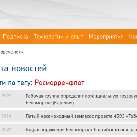
Подписка
Технологии и опыт
Мероприятия
Ко
орречфлот»
та новостей
ти по тегу:
Росморречфлот
Рабочая группа определит потенциальную грузову
я 2024
Беломорске (Карелия)
Пятый несамоходный землесос проекта 4395 «Тобо
я 2024
Гидросооружения Беломорско-Балтийского канала
я 2024