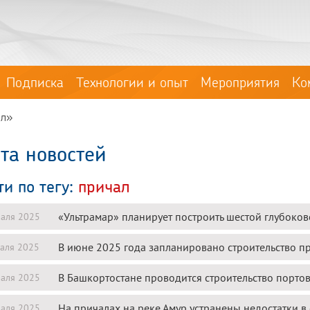
Подписка
Технологии и опыт
Мероприятия
Ко
ал»
та новостей
ти по тегу:
причал
«Ультрамар» планирует построить шестой глубоко
аля 2025
В июне 2025 года запланировано строительство п
аля 2025
В Башкортостане проводится строительство порто
аля 2025
На причалах на реке Амур устранены недостатки в
аля 2025