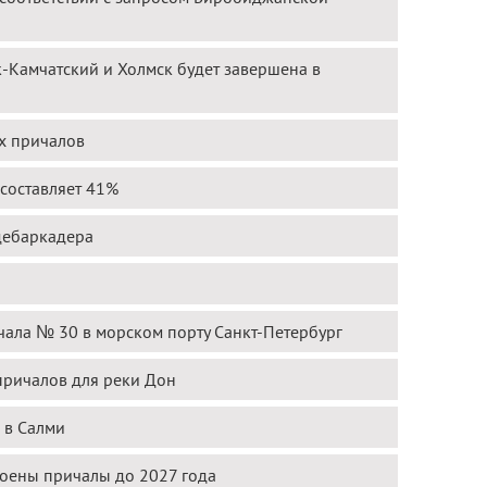
-Камчатский и Холмск будет завершена в
х причалов
 составляет 41%
 дебаркадера
ала № 30 в морском порту Санкт-Петербург
причалов для реки Дон
 в Салми
роены причалы до 2027 года