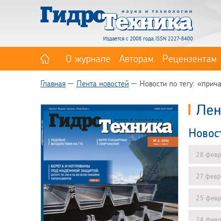
Издается с 2008 года. ISSN 2227-8400
О журнале
Авторам
Рецензентам
Главная
Лента новостей
Новости по тегу: «прич
Лен
Новос
28 февр
27 февр
25 февр
24 февр