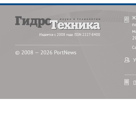
Ж
п
м
Издается с 2008 года. ISSN 2227-8400
2
С
© 2008 — 2026 PortNews
У
П