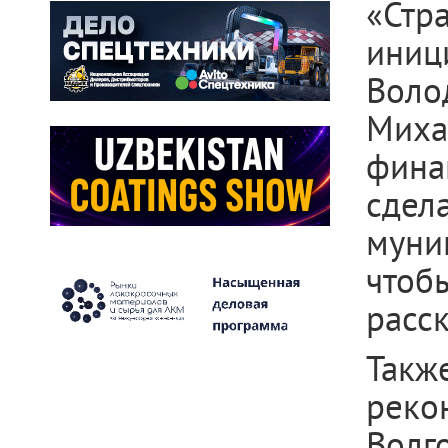
«Стр
иниц
Воло
Мих
фина
сдел
муни
чтоб
расс
Такж
реко
Вол