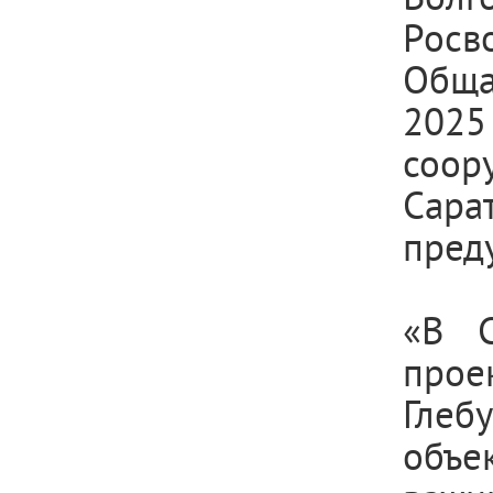
Росв
Обща
202
соор
Сара
пред
«В С
прое
Глеб
объе