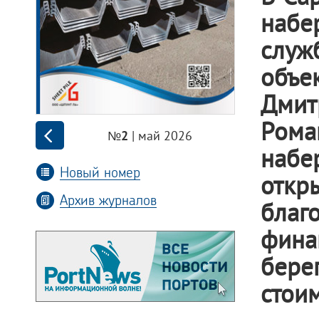
набе
служ
объе
Дмит
Ром
| май 2026
№2
набе
Новый номер
отк
Архив журналов
благ
фин
бере
стои