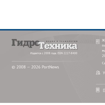
Ж
п
м
Издается с 2008 года. ISSN 2227-8400
2
С
© 2008 — 2026 PortNews
У
П