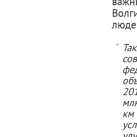
важн
Волг
люде
Так
со
фе
об
20
мл
км
ус
ул