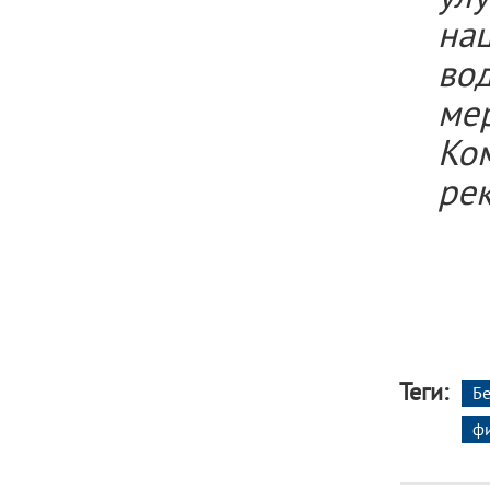
на
во
ме
Ко
рек
Теги:
Б
ф