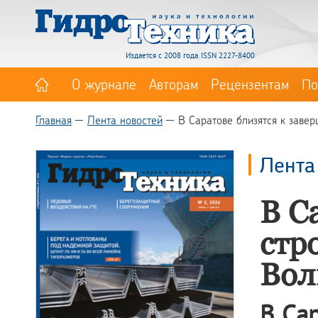
Издается с 2008 года. ISSN 2227-8400
О журнале
Авторам
Рецензентам
По
Главная
Лента новостей
В Саратове близятся к зав
Лента
В С
стр
Вол
В Са