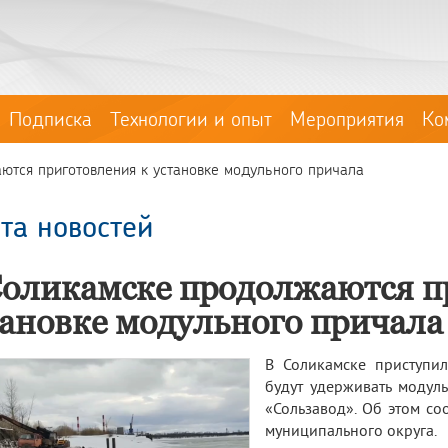
Подписка
Технологии и опыт
Мероприятия
Ко
ются приготовления к установке модульного причала
та новостей
Соликамске продолжаются п
тановке модульного причала
В Соликамске приступил
будут удерживать модул
«Сользавод». Об этом со
муниципального округа.