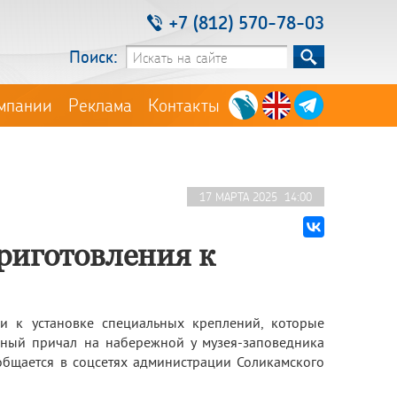
+7 (812) 570-78-03
Поиск:
мпании
Реклама
Контакты
17 МАРТА 2025 14:00
риготовления к
и к установке специальных креплений, которые
ьный причал на набережной у музея-заповедника
общается в соцсетях администрации Соликамского