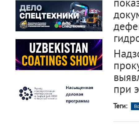
пока
доку
дефе
гидр
Над
прок
выяв
при э
Теги:
В