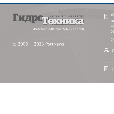
Ж
п
м
Издается с 2008 года. ISSN 2227-8400
2
С
© 2008 — 2026 PortNews
У
П