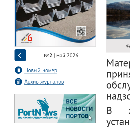
Фо
| май 2026
№2
Мате
Новый номер
прин
Архив журналов
обсл
надз
В х
уста