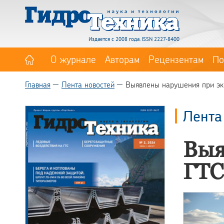
Издается с 2008 года. ISSN 2227-8400
О журнале
Авторам
Рецензентам
По
Главная
Лента новостей
Выявлены нарушения при эк
Лента
Выя
ГТС