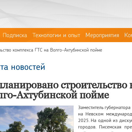
Подписка
Технологии и опыт
Мероприятия
Ко
льство комплекса ГТС на Волго-Ахтубинской пойме
та новостей
планировано строительство 
лго-Ахтубинской пойме
Заместитель губернатора
на Невском международн
2025. На одной из диск
городов. Писемская пре