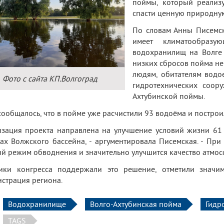
поймы, который реализ
спасти ценную природную
По словам Анны Писемск
имеет климатообразу
водохранилищ на Волге 
низких сбросов пойма не
людям, обитателям водое
Фото с сайта КП.Волгоград
гидротехнических соор
Ахтубинской поймы.
сообщалось, что в пойме уже расчистили 93 водоёма и постро
изация проекта направлена на улучшение условий жизни 61
ах Волжского бассейна, - аргументировала Писемская. - При
й режим обводнения и значительно улучшится качество атмос
ники конгресса поддержали это решение, отметили значи
страция региона.
Водохранилище
Волго-Ахтубинская пойма
Гидр
TAGS