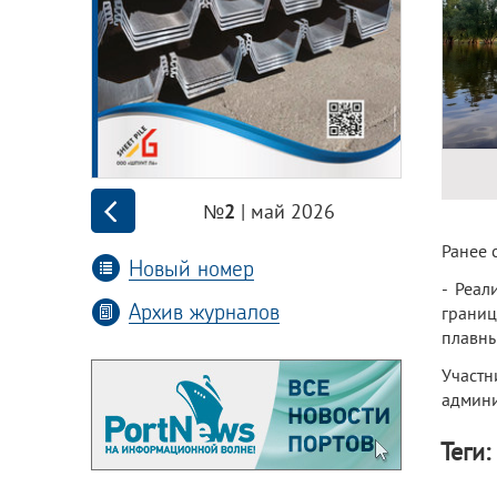
| май 2026
№2
Ранее 
Новый номер
- Реал
Архив журналов
границ
плавны
Участ
админи
Теги: