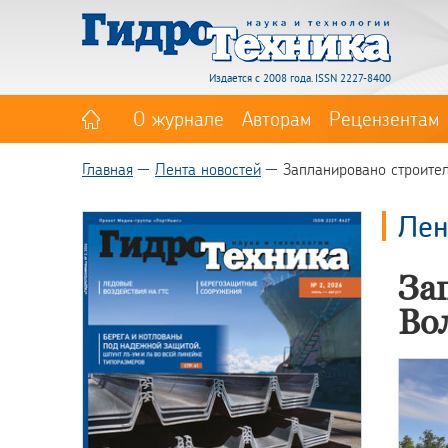
Издается с 2008 года. ISSN 2227-8400
О журнале
Авторам
Рецензентам
Главная
Лента новостей
Запланировано строите
Лен
За
Во