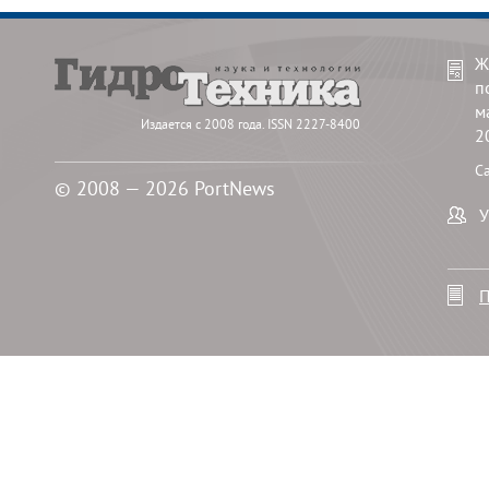
Ж
п
м
Издается с 2008 года. ISSN 2227-8400
2
С
© 2008 — 2026 PortNews
У
П