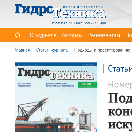
Издается с 2008 года. ISSN 2227-8400
О журнале
Авторам
Рецензентам
По
Главная
Статьи журнала
Подходы к проектированию к
Стать
Номе
Под
кон
иск