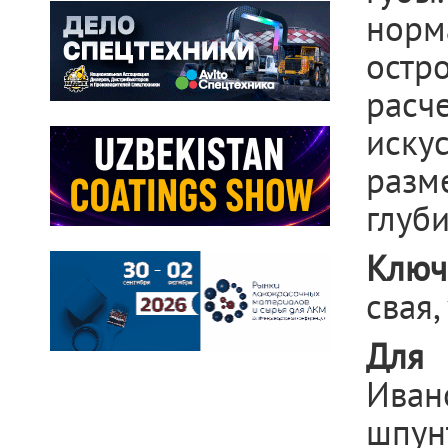
норм
остр
рас
иску
разм
глуб
Ключ
свая,
Для 
Иван
шпун