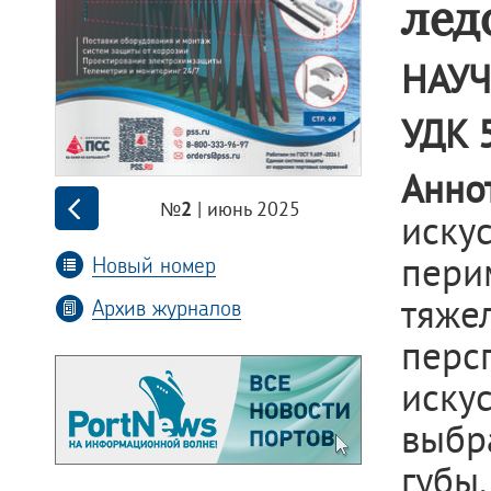
лед
НАУЧ
УДК 5
Анно
| июнь 2025
№2
иску
пери
Новый номер
тяже
Архив журналов
пер
иску
выбр
губы