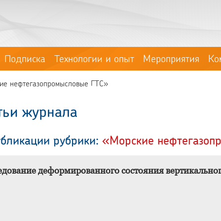
Подписка
Технологии и опыт
Мероприятия
Ко
кие нефтегазопромысловые ГТС»
тьи журнала
убликации рубрики:
«Морские нефтегазоп
едование деформированного состояния вертикальног