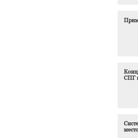
Прим
Конц
СПГ 
Сист
мест