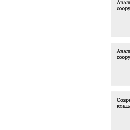
Анал
соор
Анал
соор
Совр
конт