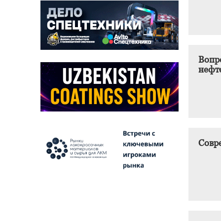
Вопр
нефт
Совр