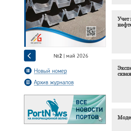
Учет
нефт
| май 2026
№2
Эксп
Новый номер
сква
Архив журналов
Моде