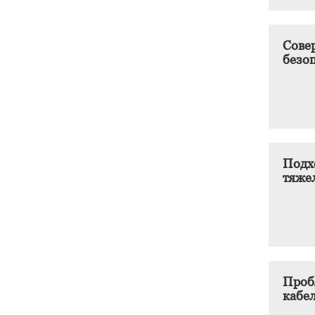
Сове
безо
Подх
тяже
Проб
кабе