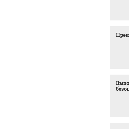
Преи
Выпо
безо