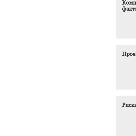
Комп
факт
Прое
Риск