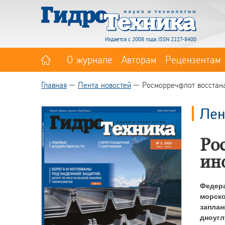
Издается с 2008 года. ISSN 2227-8400
О журнале
Авторам
Рецензентам
Главная
Лента новостей
Росморречфлот восстан
Лен
Ро
ин
Федера
морск
заплан
дноугл