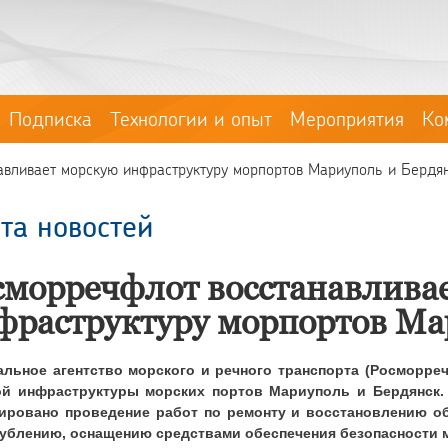
Подписка
Технологии и опыт
Мероприятия
Ко
авливает морскую инфраструктуру морпортов Мариуполь и Бердя
та новостей
сморречфлот восстанавлива
фраструктуру морпортов Ма
льное агентство морского и речного транспорта (Росморре
ой инфраструктуры морских портов Мариуполь и Бердянск.
ировано проведение работ по ремонту и восстановлению о
ублению, оснащению средствами обеспечения безопасности м