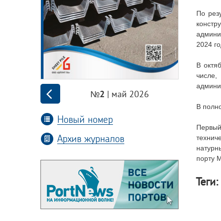
По рез
констр
админи
2024 го
В октя
числе,
админи
| май 2026
№2
В полн
Новый номер
Первый
Архив журналов
технич
натурн
порту 
Теги: