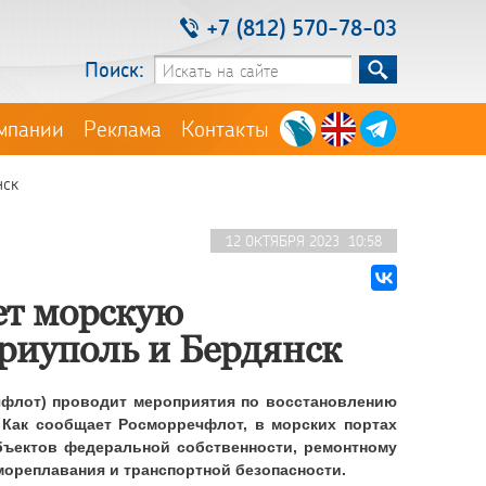
+7 (812) 570-78-03
Поиск:
мпании
Реклама
Контакты
нск
12 ОКТЯБРЯ 2023 10:58
ет морскую
риуполь и Бердянск
чфлот)
проводит мероприятия по восстановлению
 Как сообщает
Росморречфлот, в морских портах
бъектов федеральной собственности, ремонтному
ореплавания и транспортной безопасности.