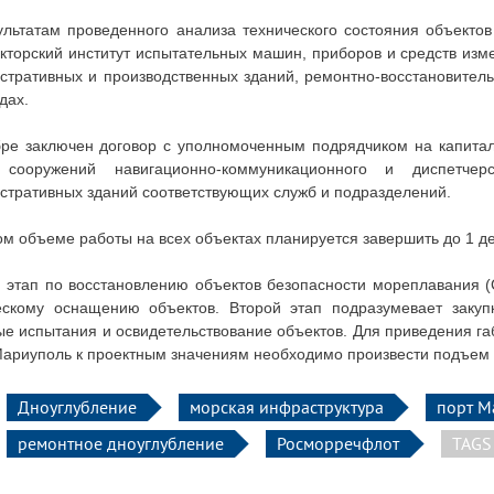
ультатам проведенного анализа технического состояния объекто
укторский институт испытательных машин, приборов и средств и
стративных и производственных зданий, ремонтно-восстановител
дах.
бре заключен договор с уполномоченным подрядчиком на капитал
 сооружений навигационно-коммуникационного и диспетче
стративных зданий соответствующих служб и подразделений.
ом объеме работы на всех объектах планируется завершить до 1 д
 этап по
восстановлению объектов безопасности
мореплавания (
ескому оснащению объектов. Второй этап подразумевает закуп
ые испытания и освидетельствование объектов. Для приведения га
Мариуполь к проектным значениям необходимо произвести
подъем 
Дноуглубление
морская инфраструктура
порт М
ремонтное дноуглубление
Росморречфлот
TAGS