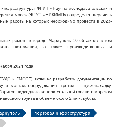
в инфраструктуры ФГУП «Научно-исследовательский и
змерения масс» (ФГУП «НИКИМП») определен перечень
ьные работы на которых необходимо провести в 2023-
ьный ремонт в городе Мариуполь 10 объектов, в том
рского назначения, а также производственных и
екабря 2024 года.
СУДС и ГМССБ) включал разработку документации по
ку и монтаж оборудования, третий — пусконаладку,
баритов подходного канала Угольной гавани в морском
наносного грунта
в объеме около 2 млн. куб. м.
ариуполь
портовая инфраструктура