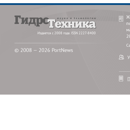
Ж
п
м
Издается с 2008 года. ISSN 2227-8400
2
С
© 2008 — 2026 PortNews
У
П