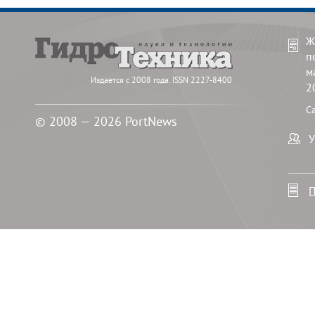
Ж
п
м
Издается с 2008 года. ISSN 2227-8400
2
С
© 2008 — 2026 PortNews
У
П