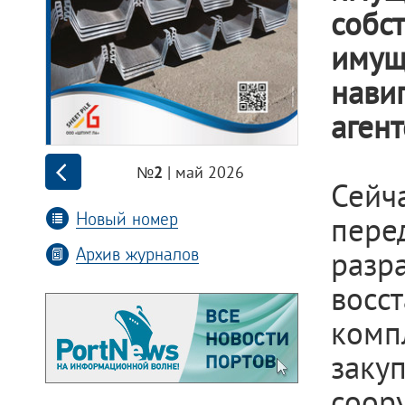
собс
имущ
нави
агент
| май 2026
№2
Сей
Новый номер
пере
Архив журналов
раз
восс
комп
заку
соор