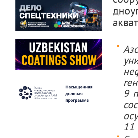
дноу
акват
Аз
ун
не
ген
9 
со
ос
11 