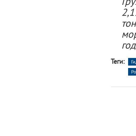
Гр
2,1
то
мор
год
Теги:
Г
Р