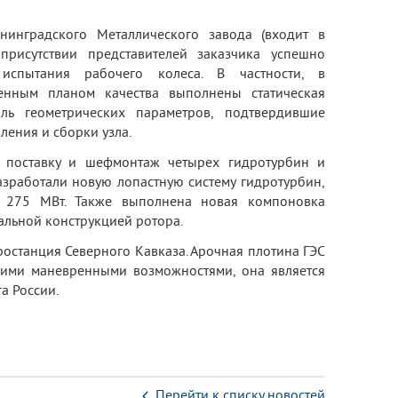
нинградского Металлического завода (входит в
рисутствии представителей заказчика успешно
испытания рабочего колеса. В частности, в
денным планом качества выполнены статическая
ль геометрических параметров, подтвердившие
ления и сборки узла.
, поставку и шефмонтаж четырех гидротурбин и
зработали новую лопастную систему гидротурбин,
о 275 МВт. Также выполнена новая компоновка
альной конструкцией ротора.
ростанция Северного Кавказа. Арочная плотина ГЭС
кими маневренными возможностями, она является
а России.
Перейти к списку новостей