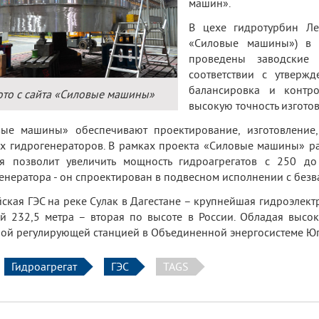
машин».
В цехе гидротурбин Ле
«Силовые машины») в п
проведены заводские 
соответствии с утверж
балансировка и контро
то с сайта «Силовые машины»
высокую точность изготов
вые машины» обеспечивают проектирование, изготовление
х гидрогенераторов. В рамках проекта «Силовые машины» ра
ая позволит увеличить мощность гидроагрегатов с 250 д
енератора - он спроектирован в подвесном исполнении с безв
ская ГЭС на реке Сулак в Дагестане – крупнейшая гидроэлект
й 232,5 метра – вторая по высоте в России. Обладая высо
ой регулирующей станцией в Объединенной энергосистеме Юг
Гидроагрегат
ГЭС
TAGS