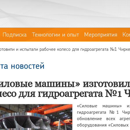
Подписка
Технологии и опыт
Мероприятия
Ко
товили и испытали рабочее колесо для гидроагрегата №1 Чирк
та новостей
иловые машины» изготовили
лесо для гидроагрегата №1 
«Силовые машины» из
гидроагрегата №1 Чирк
обновление всех агре
оборудования «Силовых 