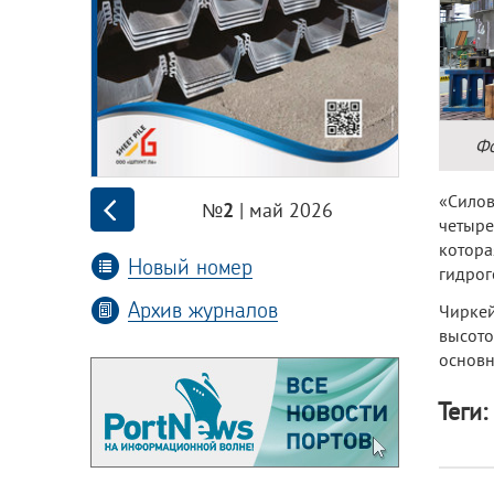
Фо
«Сило
| май 2026
№2
четыре
котор
Новый номер
гидрог
Архив журналов
Чиркей
высото
основн
Теги: