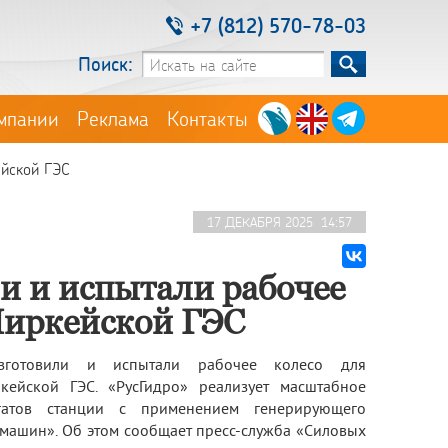
+7 (812) 570-78-03
Поиск:
мпании
Реклама
Контакты
ейской ГЭС
17 ДЕКАБРЯ 2025 14:57
 и испытали рабочее
Чиркейской ГЭС
готовили и испытали рабочее колесо для
ейской ГЭС. «РусГидро» реализует масштабное
гатов станции с применением генерирующего
машин». Об этом сообщает пресс-служба «Силовых