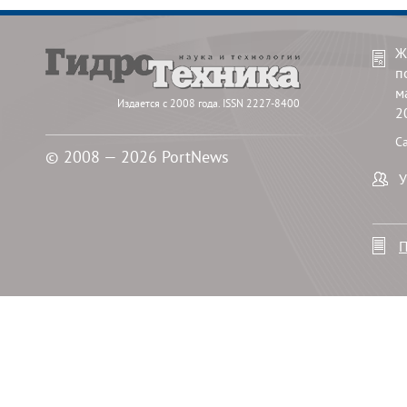
Ж
п
м
Издается с 2008 года. ISSN 2227-8400
2
С
© 2008 — 2026 PortNews
У
П