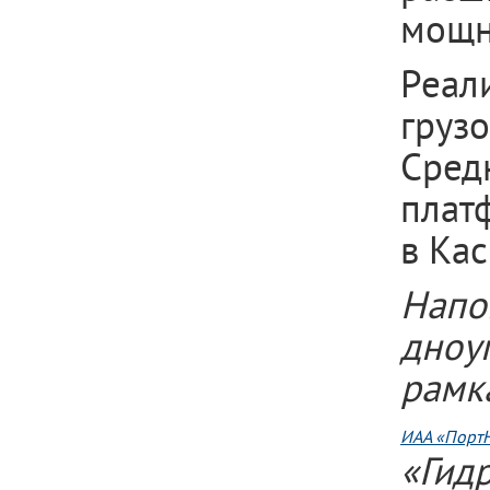
мощн
Реал
груз
Сред
плат
в Ка
Нап
дноу
рам
ИАА «Порт
«Гид