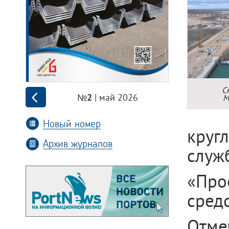
С
| май 2026
М
№2
Новый номер
круг
Архив журналов
служ
«Про
средс
Отме