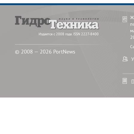
Ж
п
м
Издается с 2008 года. ISSN 2227-8400
2
С
© 2008 — 2026 PortNews
У
П