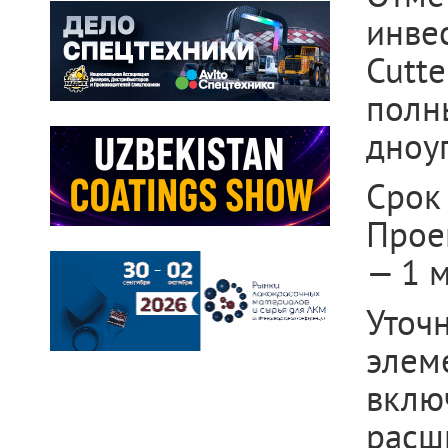
инве
Cutte
полн
дноу
Срок
Прое
— 1 м
Уточ
элем
вклю
расш