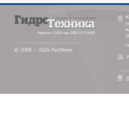
Ж
п
м
Издается с 2008 года. ISSN 2227-8400
2
С
© 2008 — 2026 PortNews
У
П