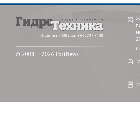
Ж
п
м
Издается с 2008 года. ISSN 2227-8400
2
С
© 2008 — 2026 PortNews
У
П