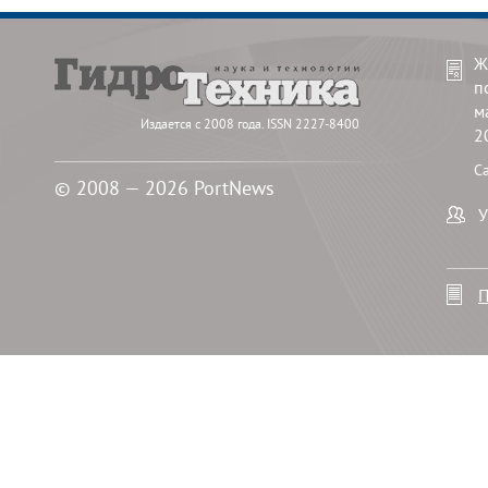
Ж
п
м
Издается с 2008 года. ISSN 2227-8400
2
С
© 2008 — 2026 PortNews
У
П