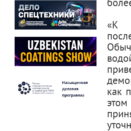
более
«К 
посл
Обыч
водо
прив
демо
как 
этом
прин
уточ