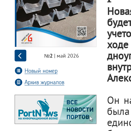
Нова
будет
учет
ходе
дноу
| май 2026
№2
внут
Новый номер
Алек
Архив журналов
Он н
была
един