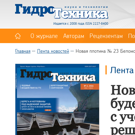
Издается с 2008 года. ISSN 2227-8400
О журнале
Авторам
Рецензентам
По
Главная
Лента новостей
Новая плотина № 23 Беломор
Лента
Нов
буд
с у
реш