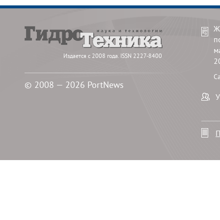
Ж
п
м
Издается с 2008 года. ISSN 2227-8400
2
С
© 2008 — 2026 PortNews
У
П