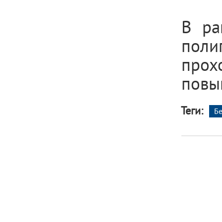
В ра
поли
про
повы
Теги:
Б