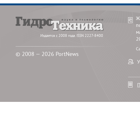
Ж
п
м
Издается с 2008 года. ISSN 2227-8400
2
С
© 2008 — 2026 PortNews
У
П